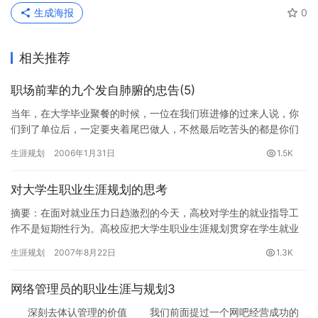
生成海报
0
相关推荐
职场前辈的九个发自肺腑的忠告(5)
当年，在大学毕业聚餐的时候，一位在我们班进修的过来人说，你
们到了单位后，一定要夹着尾巴做人，不然最后吃苦头的都是你们
自己……。那时很多人听了都不舒服，不以为然，现在，经过了多年
生涯规划
2006年1月31日
1.5K
职场…
对大学生职业生涯规划的思考
摘要：在面对就业压力日趋激烈的今天，高校对学生的就业指导工
作不是短期性行为。高校应把大学生职业生涯规划贯穿在学生就业
指导全过程，作为高校就业指导工作的重要手段和核心内容，以提
生涯规划
2007年8月22日
1.3K
升学生…
网络管理员的职业生涯与规划3
深刻去体认管理的价值 我们前面提过一个网吧经营成功的