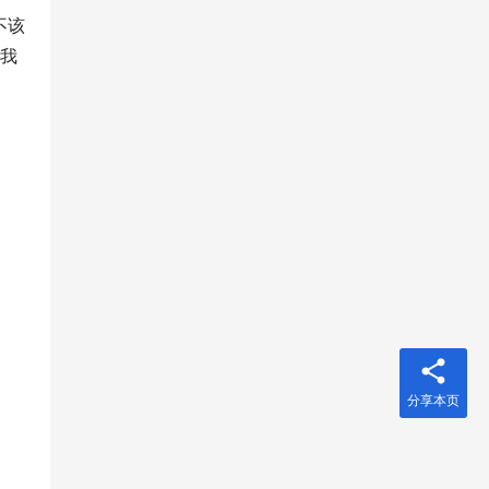
不该
后我
分享本页