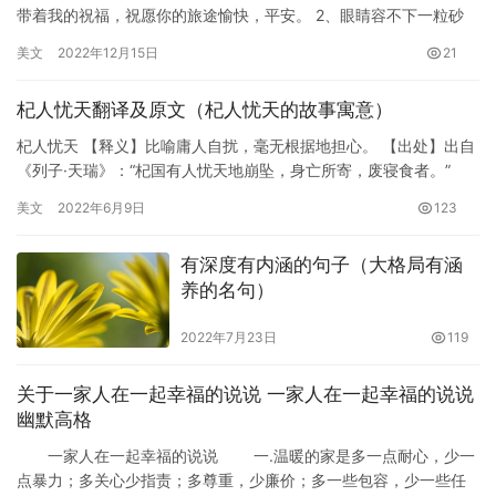
带着我的祝福，祝愿你的旅途愉快，平安。 2、眼睛容不下一粒砂
土，安全来不得半点马虎。马在软地上易打步失，人在麻痹中易…
美文
2022年12月15日
21
杞人忧天翻译及原文（杞人忧天的故事寓意）
杞人忧天 【释义】比喻庸人自扰，毫无根据地担心。 【出处】出自
《列子·天瑞》：“杞国有人忧天地崩坠，身亡所寄，废寝食者。”
【典故】杞国有一个人，整天胡思乱想，一会儿担心天会崩塌下…
美文
2022年6月9日
123
有深度有内涵的句子（大格局有涵
养的名句）
2022年7月23日
119
关于一家人在一起幸福的说说 一家人在一起幸福的说说
幽默高格
一家人在一起幸福的说说 一.温暖的家是多一点耐心，少一
点暴力；多关心少指责；多尊重，少廉价；多一些包容，少一些任