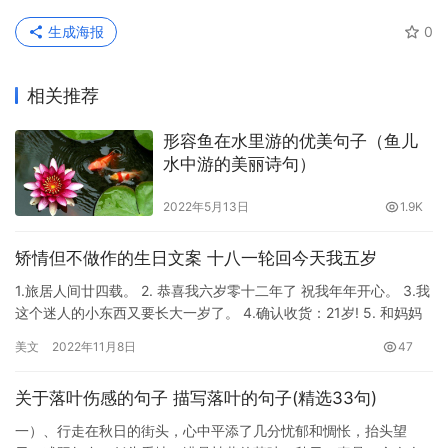
生成海报
0
相关推荐
形容鱼在水里游的优美句子（鱼儿
水中游的美丽诗句）
2022年5月13日
1.9K
矫情但不做作的生日文案 十八一轮回今天我五岁
1.旅居人间廿四载。 2. 恭喜我六岁零十二年了 祝我年年开心。 3.我
这个迷人的小东西又要长大一岁了。 4.确认收货：21岁! 5. 和妈妈
认识的第19年! 6.今天有人过生日吗…
美文
2022年11月8日
47
关于落叶伤感的句子 描写落叶的句子(精选33句)
一）、行走在秋日的街头，心中平添了几分忧郁和惆怅，抬头望