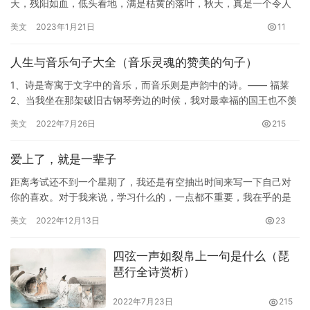
天，残阳如血，低头看地，满是枯黄的落叶，秋天，真是一个令人
伤感的季节！ 二）、秋风簌簌地吹过，卷起一片片落叶！飘扬，飞
美文
2023年1月21日
11
舞&h…
人生与音乐句子大全（音乐灵魂的赞美的句子）
1、诗是寄寓于文字中的音乐，而音乐则是声韵中的诗。—— 福莱
2、当我坐在那架破旧古钢琴旁边的时候，我对最幸福的国王也不羡
慕。—— 海顿 3、音乐家必须不断地反身自省，培养自己最内…
美文
2022年7月26日
215
爱上了，就是一辈子
距离考试还不到一个星期了，我还是有空抽出时间来写一下自己对
你的喜欢。对于我来说，学习什么的，一点都不重要，我在乎的是
你过得好不好，开不开心，因为我以后要养你的啊。这么大男子主
美文
2022年12月13日
23
义的我…
四弦一声如裂帛上一句是什么（琵
琶行全诗赏析）
2022年7月23日
215