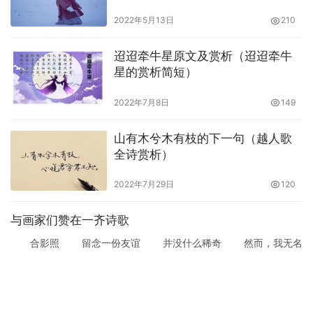
2022年5月13日
210
迢迢牵牛星原文及赏析（迢迢牵牛
星的赏析简短）
2022年7月8日
149
山有木兮木有枝的下一句（越人歌
全诗赏析）
2022年7月29日
120
与画家们赞在一齐诗歌
合影照 留念一份友谊 并没什么稀奇 然而，我无名
气 却能身立正中 且是四位画家之中 因此，大感荣幸
另外，合影之地 离我的单位也远 回想自己…
美文
2022年12月13日
29