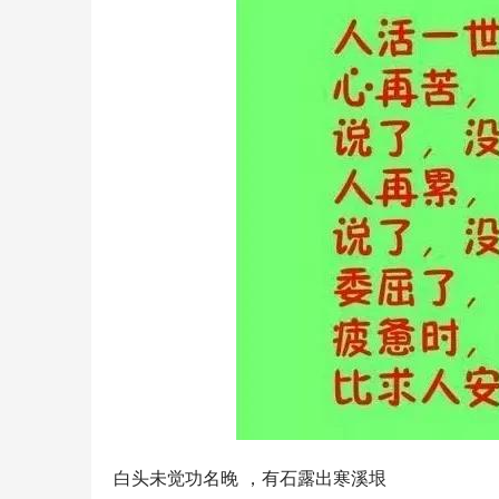
白头未觉功名晚 ，有石露出寒溪垠