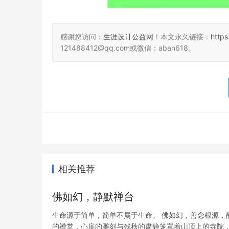
感谢您访问：
生涯设计公益网
！本文永久链接：
http
121488412@qq.com或微信：aban618。
相关推荐
佛如幻，静默禅台
生命源于简单，简单不属于生命。 佛如幻，善念根源，
的禅堂，心扉的雕刻与残秋的肃静笼罩着山顶上的寺院