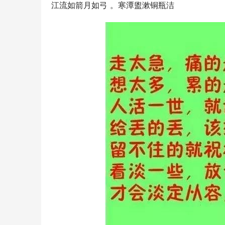
江流如箭月如弓 。寒潭盥漱铜瓶洁