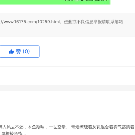
s://www.16175.com/10259.html
。侵删或不良信息举报请联系邮箱：
赞
(0)
醉入风去不还，木鱼敲响，一世空堂。 青烟缭绕着灰瓦混合着雾气蒸腾着
，屋檐棱角指…