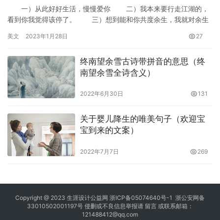
一）从此好好生活，慢慢爱你 二）我本来要行走江湖的，
看到你我觉得该停了。 三）想到能和你共度余生，我就对余生
充满期待。 四）自从遇见你，人生苦短甜长。 五）今天…
美文
2023年1月28日
27
终南望余雪古诗带拼音的意思（终
南望余雪全诗含义）
2022年6月30日
131
关于婴儿降生的唯美句子（欢迎宝
宝到来的文案）
2022年7月7日
269
Copyright @ 2023
生涯设计公益网
浙ICP备05074640号-1
浙公安网备
33010502001197号 侵删或不良信息举报请
留言
或联系邮箱：
121488412@qq.com