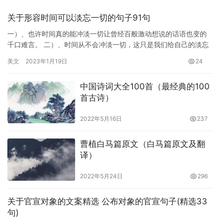
关于形容时间可以淡忘一切的句子91句
一）、也许时间真的能冲淡一切让曾经百般激动想说的话语也变的
千口难言。 二）、时间从不会冲淡一切，这只是我们给自己的淡忘
找了一个恰是其事的借口。 三）、把珍惜时间的这种理念化为行
美文
2023年1月19日
24
动，…
中国诗词大全100首（最经典的100
首古诗）
2022年5月16日
237
曹植白马篇原文（白马篇原文及翻
译）
2022年5月24日
296
关于官宣对象的文案精选 公布对象的官宣句子(精选33
句)