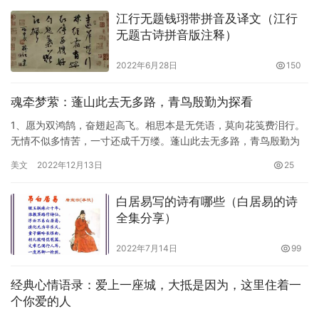
江行无题钱珝带拼音及译文（江行
无题古诗拼音版注释）
2022年6月28日
150
魂牵梦萦：蓬山此去无多路，青鸟殷勤为探看
1、愿为双鸿鹄，奋翅起高飞。相思本是无凭语，莫向花笺费泪行。
无情不似多情苦，一寸还成千万缕。蓬山此去无多路，青鸟殷勤为
探看。 2、凡事皆有代价，快乐的代价便是痛苦。临别殷勤重寄词，
美文
2022年12月13日
25
…
白居易写的诗有哪些（白居易的诗
全集分享）
2022年7月14日
99
经典心情语录：爱上一座城，大抵是因为，这里住着一
个你爱的人