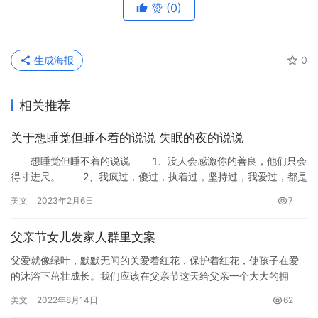
赞
(0)
生成海报
0
相关推荐
关于想睡觉但睡不着的说说 失眠的夜的说说
想睡觉但睡不着的说说 1、没人会感激你的善良，他们只会
得寸进尺。 2、我疯过，傻过，执着过，坚持过，我爱过，都是
为了你。 3、有人说，失眠，是因为你正在别人的梦里辛…
美文
2023年2月6日
7
父亲节女儿发家人群里文案
父爱就像绿叶，默默无闻的关爱着红花，保护着红花，使孩子在爱
的沐浴下茁壮成长。我们应该在父亲节这天给父亲一个大大的拥
抱。下面是小编为大家整理的父亲节女儿发家人群里文案，如果大
美文
2022年8月14日
62
家喜欢可…