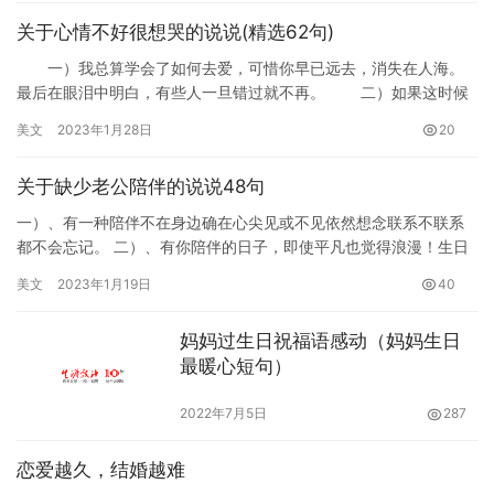
关于心情不好很想哭的说说(精选62句)
一）我总算学会了如何去爱，可惜你早已远去，消失在人海。
最后在眼泪中明白，有些人一旦错过就不再。 二）如果这时候
有人抱抱我，我是一定会哭一哭的，如果没有的话，那我就再坚持
美文
2023年1月28日
20
一下…
关于缺少老公陪伴的说说48句
一）、有一种陪伴不在身边确在心尖见或不见依然想念联系不联系
都不会忘记。 二）、有你陪伴的日子，即使平凡也觉得浪漫！生日
快乐呀！我最亲爱的老公。 三）、陪伴我半年多的老公突然出差
美文
2023年1月19日
40
了，…
妈妈过生日祝福语感动（妈妈生日
最暖心短句）
2022年7月5日
287
恋爱越久，结婚越难