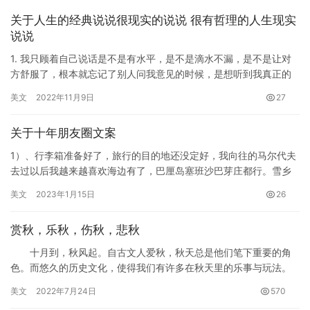
关于人生的经典说说很现实的说说 很有哲理的人生现实
说说
1. 我只顾着自己说话是不是有水平，是不是滴水不漏，是不是让对
方舒服了，根本就忘记了别人问我意见的时候，是想听到我真正的
想法。问问题的人想知道的是答案，而不是仅仅是赞美。…
美文
2022年11月9日
27
关于十年朋友圈文案
1）、行李箱准备好了，旅行的目的地还没定好，我向往的马尔代夫
去过以后我越来越喜欢海边有了，巴厘岛塞班沙巴芽庄都行。雪乡
其实也不错，就是我怕冷啊。送给自己结婚十年的礼物就是来一趟
美文
2023年1月15日
26
三口…
赏秋，乐秋，伤秋，悲秋
十月到，秋风起。自古文人爱秋，秋天总是他们笔下重要的角
色。而悠久的历史文化，使得我们有许多在秋天里的乐事与玩法。
秋天是收获的秋天，各种美好的食物既以美好的味道留存齿间，刺
美文
2022年7月24日
570
激味蕾…