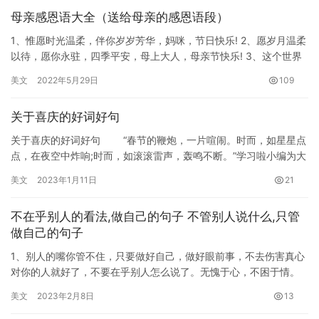
母亲感恩语大全（送给母亲的感恩语段）
1、惟愿时光温柔，伴你岁岁芳华，妈咪，节日快乐! 2、愿岁月温柔
以待，愿你永驻，四季平安，母上大人，母亲节快乐! 3、这个世界
上，只有你包容我所有的缺点和任性，却还要给我最好的，感…
美文
2022年5月29日
109
关于喜庆的好词好句
关于喜庆的好词好句 “春节的鞭炮，一片喧闹。时而，如星星点
点，在夜空中炸响;时而，如滚滚雷声，轰鸣不断。”学习啦小编为大
家整理了关于喜庆的好词好句，希望…
美文
2023年1月11日
21
不在乎别人的看法,做自己的句子 不管别人说什么,只管
做自己的句子
1、别人的嘴你管不住，只要做好自己，做好眼前事，不去伤害真心
对你的人就好了，不要在乎别人怎么说了。无愧于心，不困于情。
2、不管别人怎样否认你，你只需要做好自己份内的事情，将它做
美文
2023年2月8日
13
好…