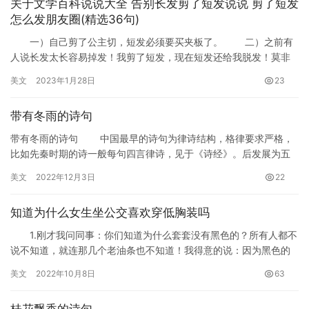
关于文学百科说说大全 告别长发剪了短发说说 剪了短发
怎么发朋友圈(精选36句)
一）自己剪了公主切，短发必须要买夹板了。 二）之前有
人说长发太长容易掉发！我剪了短发，现在短发还给我脱发！莫非
想让我剃光头。 三）剪了短发还不太适应，洗发水挤多了，所
美文
2023年1月28日
23
以…
带有冬雨的诗句
带有冬雨的诗句 中国最早的诗句为律诗结构，格律要求严格，
比如先秦时期的诗一般每句四言律诗，见于《诗经》。后发展为五
言或七言律诗，见于唐诗。下面是带有冬雨的’诗句有哪…
美文
2022年12月3日
22
知道为什么女生坐公交喜欢穿低胸装吗
1.刚才我问同事：你们知道为什么套套没有黑色的？所有人都不
说不知道，就连那几个老油条也不知道！我得意的说：因为黑色的
显瘦… 2、正在书房看书，女朋友穿着新买的…
美文
2022年10月8日
63