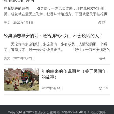
桂花飘香的诗句
桂花飘香的诗句 引导语：一阵风吹过来，那桂花树枝轻轻摇
晃，桂花就在蓝天上飞舞，把香味带给远方。下面就是关于桂花飘
香的诗句，欢迎大家阅读! 东城桂三首之三 —…
美文
2023年1月3日
17
经典励志早安的话：送给脾气不好，不会说话的人！
无论你有多么聪明，多么富有，多有权势，人愤怒的那一个瞬
间，智商是零，过一分钟后恢复正常。 记住：千万不要愤怒的
时候，做任何决策!说，是一种能力;不说，是一种智…
美文
2023年3月2日
4
年的由来的传说图片（关于民间年
的故事）
2022年5月14日
518
Copyright @ 2023
生涯设计公益网
浙ICP备05074640号-1
浙公安网备