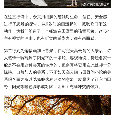
在这三行诗中，余真用细腻的笔触对生命、信任、安全感，
进行了思辨的探讨。从6岁时的痴迷起句，截取吹口哨这一
动作，为我们塑造了一个畅游在田野里的孩童形象。这16个
字有视觉的冲击，也有听觉的感染力，颇有画面感。
第二行则为这幅画加上背景，在写完天高云阔的大景后，诗
人笔锋一转写到了阳光下的一条蛇。客观地说，诗坛名家一
般是不会用这种突兀的转承的，但余真将它用在此处却十分
惊艳。自然与人的关系，不正如天高云阔与田野间小蛇的关
系吗？而之所以选择蛇这种冰冷的意象，就是为了让它与田
野、阳光等暖色调形成对比，让画面充满冲突的张力。