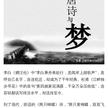
李白《赠汪伦》中“李白乘舟将欲行，忽闻岸上踏歌声”，直
呼自己名字，连连犯忌，却成为了千年经典。杜甫《江畔独
步寻花》中的首句“黄四娘家花满蹊，千朵万朵压枝低”，连
苏轼都说写得没水平，却流传至今。
到了现代，胡适的《两只蝴蝶》诗，“两只黄蝴蝶，双双飞