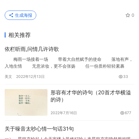
生成海报
0
相关推荐
依栏听雨,问情几许诗歌
梅雨一场接着一场 带着大自然赋予的使命 落地有声，
入地生情 无意浓妆，更不会张扬 任一份质朴轻轻素裹
也任清风随意吹拂 依栏眺望，静心听雨 - …
美文
2022年12月13日
33
形容有才华的诗句（20首才华横溢
的诗）
2022年7月16日
677
关于噪音太吵心情一句话31句
一）、星巴克约起！今天家楼上装修好吵！来星巴克安静舒服的喝