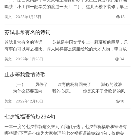
喝茶！小工作一翻享受的渡过一天！ 二）、这几天楼下装修，早上
被噪音吵得没法待，小小人也是烦躁不安，于是收拾东西奔去爸妈
美文
2023年1月15日
18
家，…
苏轼非常有名的诗词
苏轼非常有名的诗词 苏轼是中国文学史上一颗璀璨的巨星，只
有李白可以与之相比。两人同样都是满腹经纶的天才人物，李白放
荡、东坡豁达;李白浪漫、东坡豪迈.下面小编为大家带来苏轼非常
美文
2022年11月28日
34
有…
止步等我爱情诗歌
（一） 风停了 吹弯的杨柳回去了 湖心的波浪
为什么还要荡向 我的心房。 你是忘不了曾吹起的风
吗？ （二） 说好了只爱你一个 不料，我说了谎…
美文
2022年12月16日
10
七夕祝福语简短294句
一年一度的七夕节就这么来到了我们身边，七夕节祝福语和寄语有
哪些呢?下面是小编为大家整理的七夕祝福语简短294句，仅供参