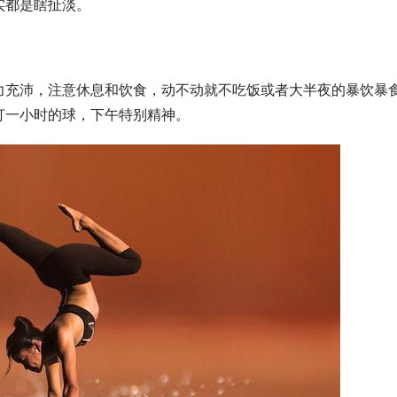
实都是瞎扯淡。
力充沛，注意休息和饮食，动不动就不吃饭或者大半夜的暴饮暴
打一小时的球，下午特别精神。