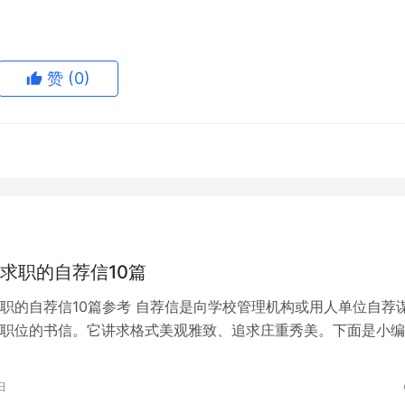
赞
(0)
求职的自荐信10篇
职的自荐信10篇参考 自荐信是向学校管理机构或用人单位自荐
职位的书信。它讲求格式美观雅致、追求庄重秀美。下面是小编
关于医生求职的自荐信，欢迎大家…
日