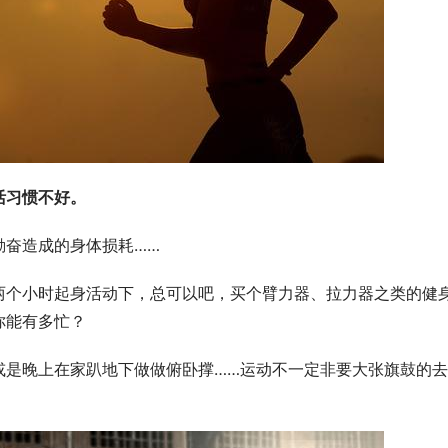
活习惯不好。
勤奋造成的身体损耗……
两个小时起身活动下，总可以吧，买个臂力器、拉力器之类的健
你能有多忙？
或是晚上在家趴地下做做俯卧撑……运动不一定非要大张旗鼓的