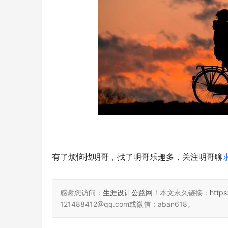
有了烦恼找明哥，找了明哥乐趣多，关注明哥聊
感谢您访问：
生涯设计公益网
！本文永久链接：
http
121488412@qq.com或微信：aban618。