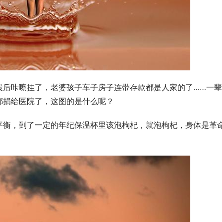
最后咔嚓挂了，老婆孩子车子房子连带存款都是人家的了……一
都捐给医院了，这图的是什么呢？
平衡，到了一定的年纪保温杯里该泡枸杞，就泡枸杞，身体是革