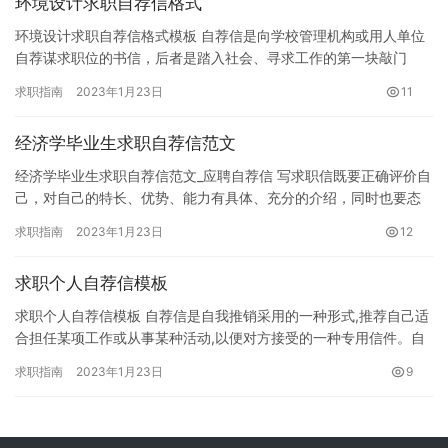
环境设计求职自荐信格式
环境设计求职自荐信格式模板 自荐信是向学校管理机构或用人单位
自荐谋求职位的书信，后者是踏入社会、寻求工作的第一块敲门
石，也是求职者与用人单位的第一次短兵相接。自荐信和求职信是
求职指南
2023年1月23日
11
为求得…
经济学毕业生求职自荐信范文
经济学毕业生求职自荐信范文_应聘自荐信 写求职信既要正确评价自
己，对自己的特长、优势、能力有具体、充分的介绍，同时也要态
度谦虚、语气委婉，做到自信而不妄自尊大，自谦而不妄自菲薄。
求职指南
2023年1月23日
12
言…
求职个人自荐信模板
求职个人自荐信模板 自荐信是自我推销采用的一种形式,推荐自己适
合担任某项工作或从事某种活动,以便对方接受的一种专用信件。自
荐信最重要的在于它与履历表起着不同作用，许多履历表中的具体…
求职指南
2023年1月23日
9