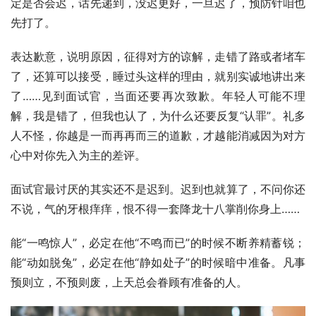
定是否会迟，话先递到，没迟更好，一旦迟了，预防针咱也
先打了。
表达歉意，说明原因，征得对方的谅解，走错了路或者堵车
了，还算可以接受，睡过头这样的理由，就别实诚地讲出来
了……见到面试官，当面还要再次致歉。年轻人可能不理
解，我是错了，但我也认了，为什么还要反复“认罪”。礼多
人不怪，你越是一而再再而三的道歉，才越能消减因为对方
心中对你先入为主的差评。
面试官最讨厌的其实还不是迟到。迟到也就算了，不问你还
不说，气的牙根痒痒，恨不得一套降龙十八掌削你身上……
能“一鸣惊人”，必定在他“不鸣而已”的时候不断养精蓄锐；
能“动如脱兔”，必定在他“静如处子”的时候暗中准备。凡事
预则立，不预则废，上天总会眷顾有准备的人。