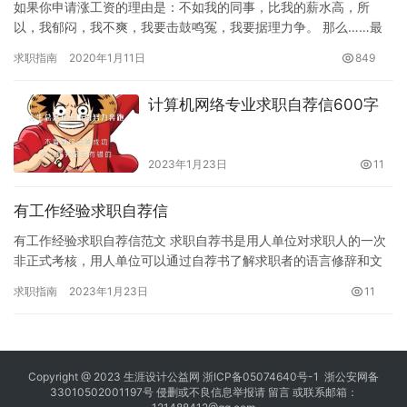
如果你申请涨工资的理由是：不如我的同事，比我的薪水高，所
以，我郁闷，我不爽，我要击鼓鸣冤，我要据理力争。 那么……最
后不要申请！会被怼的很难看！ 比较让人愤愤不平，年轻人总喜欢
求职指南
2020年1月11日
849
抱怨…
计算机网络专业求职自荐信600字
2023年1月23日
11
有工作经验求职自荐信
有工作经验求职自荐信范文 求职自荐书是用人单位对求职人的一次
非正式考核，用人单位可以通过自荐书了解求职者的语言修辞和文
字表达能力，可以说，自荐信是用人单位对求职者取得第一印象的
求职指南
2023年1月23日
11
关键…
Copyright @ 2023
生涯设计公益网
浙ICP备05074640号-1
浙公安网备
33010502001197号 侵删或不良信息举报请
留言
或联系邮箱：