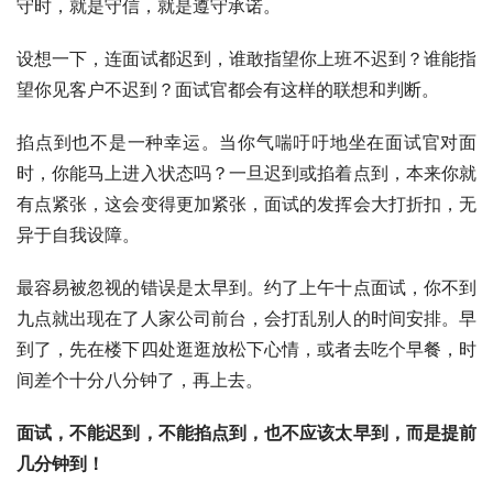
守时，就是守信，就是遵守承诺。
设想一下，连面试都迟到，谁敢指望你上班不迟到？谁能指
望你见客户不迟到？面试官都会有这样的联想和判断。
掐点到也不是一种幸运。当你气喘吁吁地坐在面试官对面
时，你能马上进入状态吗？一旦迟到或掐着点到，本来你就
有点紧张，这会变得更加紧张，面试的发挥会大打折扣，无
异于自我设障。
最容易被忽视的错误是太早到。约了上午十点面试，你不到
九点就出现在了人家公司前台，会打乱别人的时间安排。早
到了，先在楼下四处逛逛放松下心情，或者去吃个早餐，时
间差个十分八分钟了，再上去。
面试，不能迟到，不能掐点到，也不应该太早到，而是提前
几分钟到！