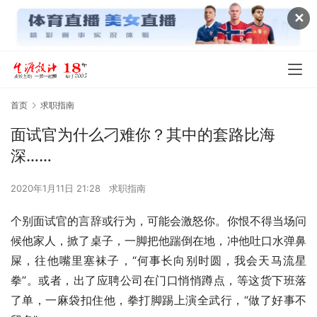
✕
首页
求职指南
面试官为什么刁难你？其中的套路比海
深……
2020年1月11日 21:28
求职指南
个别面试官的言辞或行为，可能会激怒你。你恨不得当场问
候他家人，掀了桌子，一脚把他踹倒在地，冲他吐口水弹鼻
屎，往他嘴里塞袜子，“何事长向别时圆，我会天马流星
拳”。或者，出了应聘公司在门口悄悄蹲点，等这货下班落
了单，一麻袋扣住他，拳打脚踢上演全武行，“做了好事不