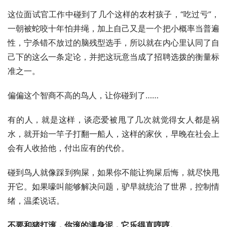
这位面试官工作中碰到了几个这样的农村孩子，“吃过亏”，
一朝被蛇咬十年怕井绳，加上自己又是一个把小概率当普遍
性，宁杀错不放过的脑残型选手，所以就在内心里认同了自
己下的这么一条定论，并把这玩意当成了招聘选拨的衡量标
准之一。
偏偏这个智商不高的鸟人，让你碰到了……
有的人，就是这样，谈恋爱被甩了几次就觉得女人都是祸
水，就开始一竿子打翻一船人，这样的家伙，早晚在社会上
会有人收拾他，付出应有的代价。
碰到鸟人就像踩到狗屎，如果你不能让狗屎后悔，就尽快甩
开它。如果嚎叫能够解决问题，驴早就统治了世界，控制情
绪，温柔说话。
不要和猪打滚，你滚的满身泥，它乐得直哼哼。