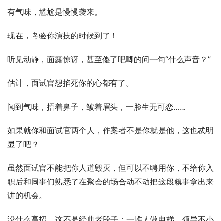
有气味，尴尬是慢慢袭来。
现在，考验你演技的时候到了！
听见动静，面露惊讶，甚至傻了吧唧的问一句“什么声音？”
估计，面试官想掐死你的心都有了。
闻到气味，捂着鼻子，皱着眉头，一脸生无可恋……
如果就你和面试官两个人，作案者不是你就是他，这也忒明
显了吧？
虽然面试官不能把你人道毁灭，但可以不聘用你，不给你入
职后和同事们熟悉了在聚会的场合动不动把这段糗事拿出来
讲的机会。
没什么高招，这不是经典老段子：一堆人做电梯，领导不小