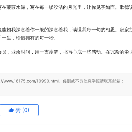
写在蒹葭水湄，写在每一缕皎洁的月光里，让你见字如面。歌德
。
也能如我深念着你一般的深念着我，读懂我每一句的相思。寂寂
手一生，珍惜拥有的每一秒。
会员，业余时间，用一支瘦笔，书写心底一些感动。在冗杂的尘
s://www.16175.com/10990.html
。侵删或不良信息举报请联系邮箱：
赞
(0)