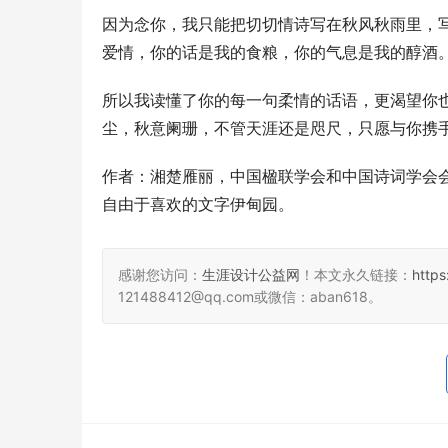
因为念你，我只能把切切情诗写在秋风秋雨里，
爱情，你的话是我的食粮，你的气息是我的醇酒
所以我读懂了你的每一句柔情的话语，更渴望你
尘，秋意阑珊，不管天涯还是咫尺，只愿与你携
作者：湘楚雁丽，中国楹联学会和中国诗词学会
自由于喜欢的文字伊甸园。
感谢您访问：
生涯设计公益网
！本文永久链接：
http
121488412@qq.com或微信：aban618。