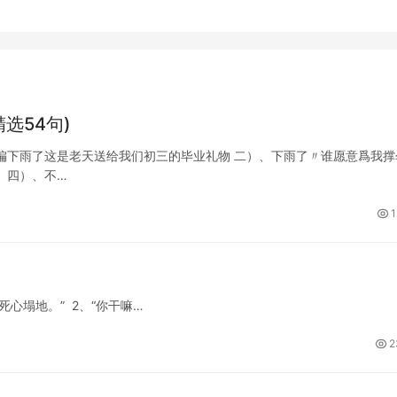
选54句)
偏下雨了这是老天送给我们初三的毕业礼物 二）、下雨了〃谁愿意爲我撑
 四）、不…
1
死心塌地。” 2、“你干嘛…
2