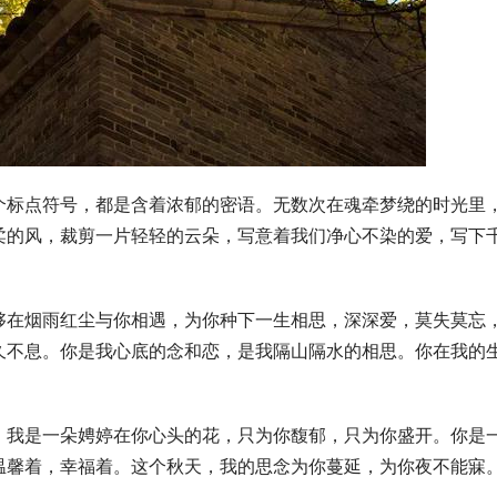
个标点符号，都是含着浓郁的密语。无数次在魂牵梦绕的时光里
柔的风，裁剪一片轻轻的云朵，写意着我们净心不染的爱，写下
够在烟雨红尘与你相遇，为你种下一生相思，深深爱，莫失莫忘
久不息。你是我心底的念和恋，是我隔山隔水的相思。你在我的
。我是一朵娉婷在你心头的花，只为你馥郁，只为你盛开。你是
温馨着，幸福着。这个秋天，我的思念为你蔓延，为你夜不能寐