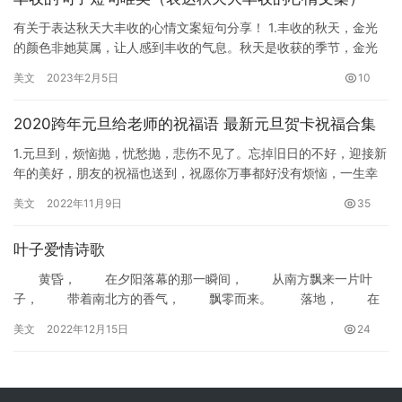
有关于表达秋天大丰收的心情文案短句分享！ 1.丰收的秋天，金光
的颜色非她莫属，让人感到丰收的气息。秋天是收获的季节，金光
的风吹向麦穗，风吹过以后，麦穗像一棵棵黄金闪闪发光，秋天一
美文
2023年2月5日
10
定…
2020跨年元旦给老师的祝福语 最新元旦贺卡祝福合集
1.元旦到，烦恼抛，忧愁抛，悲伤不见了。忘掉旧日的不好，迎接新
年的美好，朋友的祝福也送到，祝愿你万事都好没有烦恼，一生幸
福乐逍遥! 2.祝你新的一年，工作忙中有闲，自己打牌赢钱，存…
美文
2022年11月9日
35
叶子爱情诗歌
黄昏， 在夕阳落幕的那一瞬间， 从南方飘来一片叶
子， 带着南北方的香气， 飘零而来。 落地， 在
斜阳余光的点缀下， 那是一片迷人的叶子， 拿在手…
美文
2022年12月15日
24