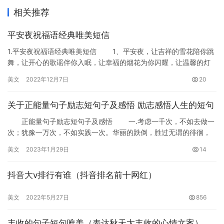
相关推荐
平安夜祝福语经典唯美短信
1.平安夜祝福语经典唯美短信 1、平安夜，让吉祥的雪花陪你跳
舞，让开心的歌谣伴你入眠，让幸福的烟花为你闪耀，让温馨的灯
火为你摇曳，让惬意的风儿为你吹拂，让真挚的祝福为你祈祷。朋…
美文
2022年12月7日
20
关于正能量句子励志短句子及感悟 励志感悟人生的短句
正能量句子励志短句子及感悟 一.考虑一千次，不如去做一
次；犹豫一万次，不如实践一次。华丽的跌倒，胜过无谓的徘徊，
迈出第一步，才可以收获停不住。 二.这是个惬意的宁静世界…
美文
2023年1月29日
14
抖音大v排行有谁（抖音排名前十网红）
美文
2022年5月27日
856
丰收的句子短句唯美（表达秋天大丰收的心情文案）