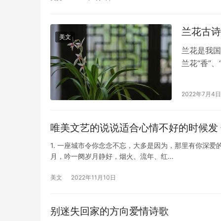
兰花古诗
美文
兰花是我国
兰花“香”、
之美万化之
2022年7月4日
唯美文艺的说说适合心情不好的时候发
1. 一座城市令你念念不忘，大多是因为，那里有你深爱
月，吟一阕岁月静好，烟火、流年、红…
美文
2022年11月10日
别迷失回家的方向爱情诗歌