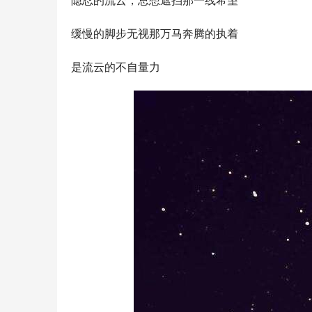
隐忍的流云，总想遮挡那一线希望
缓慢的脚步无视那万马奔腾的执着
是流云的不自量力