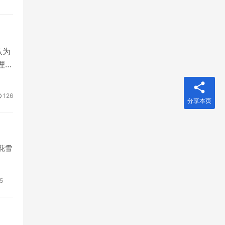
认为
“理想
126
分享本页
花雪
5