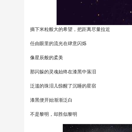
摘下米粒般大的希望，把距离尽量拉近
任由眼里的流光在肆意闪烁
像星辰般的柔美
那闪躲的灵魂始终在漆黑中落泪
泛滥的珠泪儿惊醒了沉睡的星宿
漆黑便开始渐渐泛白
不是黎明，却胜似黎明