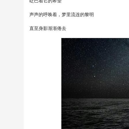
眨巴着它的希望
声声的呼唤着，梦里流连的黎明
直至身影渐渐倦去