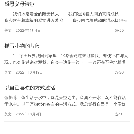
感恩父母诗歌
我们沐浴着爱的阳光长大 我们滋润着人间的真情成长
多少次带着幸福的感觉进入梦乡 多少回含着感动的泪花畅想未
来 11月的最后一个星期四是感恩节，虽然它已远去，但一…
美文
2022年11月4日
29
描写小狗的片段
1、每天只要我回到家里，它都会跑过来迎接我。即使它在与人
玩，也会跑过来欢迎我。它会一边跑一边叫，一边还在不停地摇着
尾巴。它跑到我的身旁边除了把我的裤子咬住，表示对我好，有时
美文
2022年10月19日
36
还会…
以自己喜欢的方式过活
编辑荐：鱼生活于水中，鸟是天空之主。鱼离不开水，鸟不能存活
于水中。世间万物都有各自的生活方式。我总觉得自己是一个爱好
花草的人，喜欢大自然中的一切，大到宇宙，小到一粒尘埃，它们
美文
2022年10月9日
50
是那么…