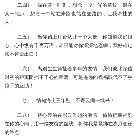
  	二四）、躲在某一时刻，想念一段时光的掌纹，躲在
某一地点，想念一个站在来路也站在去路的，让我牵挂的
人！
  	二五）、当你踏上月台从此一个人走，你知道我好担
心，心中纵有千言万语，却只能对你深深地凝瞬；我好难过
却不肯说出口！
  	二六）、离别生生撕扯着多年的友情，我们彼此深信
时空的距离阻挡不了心的距离，可是遥远的祝福取代不了手
拉手的互助！
  	二七）、情知海上三年别，不寄云间一纸书！
  	二八）、将心停泊在彩云升起的港湾，偷偷把幸福刻
在你的心间，用一缕友谊的丝线，将你我紧紧绑在岁月变迁
的终点!