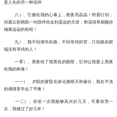
是人生的另一种信仰
  	八）、它缀在我的心幕上，夜夜亮晶晶！明晨行别，
但愿云彩艳阳一向陪伴你走到遥远的天涯；鲜花绿草相随你
铺展远远的前程！
  	九）、我不怕艰辛的路，不怕等待的苦，只怕路的那
端没有等待的人！
  	一零）、黑夜给了我黑色的眼睛，它却让我爱上黑夜
给我的疼痛！
  	一一）、夕阳的黄昏在谈论着晴天和缘分，我在平淡
的感情里学会了平衡！
  	一二）、你笑一次我能够高兴好几天，可看你哭一
次，我难过了好几年！