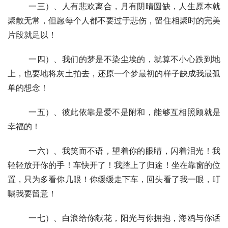
  	一三）、人有悲欢离合，月有阴晴圆缺，人生原本就
聚散无常，但愿每个人都不要过于悲伤，留住相聚时的完美
片段就足以！
  	一四）、我们的梦是不染尘埃的，就算不小心跌到地
上，也要地将灰土拍去，还原一个梦最初的样子缺成我最孤
单的想念！
  	一五）、彼此依靠是爱不是附和，能够互相照顾就是
幸福的！
  	一六）、我笑而不语，望着你的眼睛，闪着泪光！我
轻轻放开你的手！车快开了！我踏上了归途！坐在靠窗的位
置，只为多看你几眼！你缓缓走下车，回头看了我一眼，叮
嘱我要留意！
  	一七）、白浪给你献花，阳光与你拥抱，海鸥与你话