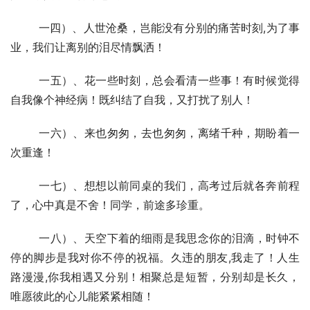
  	一四）、人世沧桑，岂能没有分别的痛苦时刻,为了事
业，我们让离别的泪尽情飘洒！
  	一五）、花一些时刻，总会看清一些事！有时候觉得
自我像个神经病！既纠结了自我，又打扰了别人！
  	一六）、来也匆匆，去也匆匆，离绪千种，期盼着一
次重逢！
  	一七）、想想以前同桌的我们，高考过后就各奔前程
了，心中真是不舍！同学，前途多珍重。
  	一八）、天空下着的细雨是我思念你的泪滴，时钟不
停的脚步是我对你不停的祝福。久违的朋友,我走了！人生
路漫漫,你我相遇又分别！相聚总是短暂，分别却是长久，
唯愿彼此的心儿能紧紧相随！