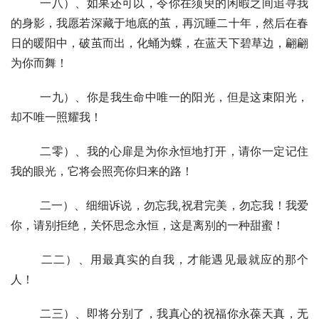
  	一八）、如果还可以，令你在须臾的闲暇之间追寻我
的身影，我愿若深藏于地底的茧，再沉睡二十年，然后在春
日的暖阳中，破茧而出，化蛹为蝶，在蓝天下碧草边，翩翩
为你而舞！
  	一九）、你是我生命中唯一的阳光，但是这束阳光，
却不唯一照耀我！
  	二零）、我的心扉是为你永恒地打开，请你一定记住
我的眼光，它将会照亮你归来的路！
  	二一）、细细诉说，勿忘我,祝君完美，勿忘我！我爱
你，请别拒绝，关怀思念永恒，这是离别的一种甜蜜！
  	二二）、用最真实的自我，才能遇见最就应的那个
人！
  	二三）、即将分别了，我真心的祝福你永葆天真，无