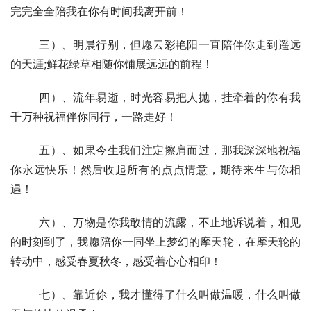
完完全全陪我在你有时间我离开前！
  	三）、明晨行别，但愿云彩艳阳一直陪伴你走到遥远
的天涯;鲜花绿草相随你铺展远远的前程！
  	四）、流年易逝，时光容易把人抛，挂牵着的你有我
千万种祝福伴你同行，一路走好！
  	五）、如果今生我们注定擦肩而过，那我深深地祝福
你永远快乐！然后收起所有的点点情意，期待来生与你相
遇！
  	六）、万物是你我敢情的流露，不止地诉说着，相见
的时刻到了，我愿陪你一同坐上梦幻的摩天轮，在摩天轮的
转动中，感受春夏秋冬，感受着心心相印！
  	七）、靠近伱，我才懂得了什么叫做温暖，什么叫做