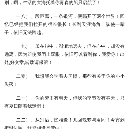
别，啊，生活的大海托着你青春的船只启航了！
  	一八）、段距离，一条银河，便隔开了两个世界！回
忆已经把我们拉开的很长很长！长到天涯海角，纵使一辈
子，依旧无法跨越。
  	一九）、虽在眼中，渐渐地远去，但在心中，却没有
远离，因为即使我闭上双眼，依旧可以看到你，我爱你！出
处,好文章,转载请保留！
  	二零）、我想我会学着去习惯，那些有关于你的小小
失落！
  	二一）、你的梦里有明天，但我的季节没有春天，只
有夏日陪着我迷惘！
  	二二）、从别后，忆相逢！几回魂梦与君同！今宵剩
把银缸照，犹恐相逢是梦中！