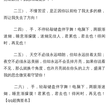
  	二三）、不懂苦涩，是正因你以前给了我太多的糖，
而让我失去了方向！
  	二四）、手，不停轻敲键盘伴字舞！电脑下，两眼渐
迷煳，睡意渐朦胧，迷煳见佳人，君累也，君去也！得闲
时，再见也！
  	二五）、天空不必须永远晴朗，但却永远挂着太阳；
夜空不必须永远美丽，但却永远不会丢掉月亮，如果你说看
不见，那么就换个角度，也许月亮就在你头的上方，盛满了
我的思念微笑着守望你！
  	二六）、手，轻敲键盘伴字舞！电脑下，两眼渐迷
煳，睡意渐朦胧！君累也，君去也！得闲时，再见也！
【qq超拽签名】