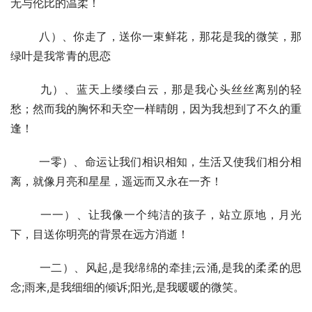
无与伦比的温柔！
  	八）、你走了，送你一束鲜花，那花是我的微笑，那
绿叶是我常青的思恋
  	九）、蓝天上缕缕白云，那是我心头丝丝离别的轻
愁；然而我的胸怀和天空一样晴朗，因为我想到了不久的重
逢！
  	一零）、命运让我们相识相知，生活又使我们相分相
离，就像月亮和星星，遥远而又永在一齐！
  	一一）、让我像一个纯洁的孩子，站立原地，月光
下，目送你明亮的背景在远方消逝！
  	一二）、风起,是我绵绵的牵挂;云涌,是我的柔柔的思
念;雨来,是我细细的倾诉;阳光,是我暖暖的微笑。