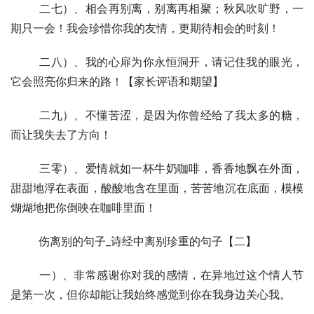
  	二七）、相会再别离，别离再相聚；秋风吹旷野，一
期只一会！我会珍惜你我的友情，更期待相会的时刻！
  	二八）、我的心扉为你永恒洞开，请记住我的眼光，
它会照亮你归来的路！【家长评语和期望】
  	二九）、不懂苦涩，是因为你曾经给了我太多的糖，
而让我失去了方向！
  	三零）、爱情就如一杯牛奶咖啡，香香地飘在外面，
甜甜地浮在表面，酸酸地含在里面，苦苦地沉在底面，模模
煳煳地把你倒映在咖啡里面！
  	伤离别的句子_诗经中离别珍重的句子【二】
  	一）、非常感谢你对我的感情，在异地过这个情人节
是第一次，但你却能让我始终感觉到你在我身边关心我。