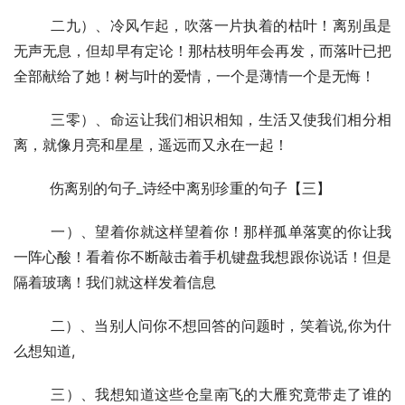
  	二九）、冷风乍起，吹落一片执着的枯叶！离别虽是
无声无息，但却早有定论！那枯枝明年会再发，而落叶已把
全部献给了她！树与叶的爱情，一个是薄情一个是无悔！
  	三零）、命运让我们相识相知，生活又使我们相分相
离，就像月亮和星星，遥远而又永在一起！
  	伤离别的句子_诗经中离别珍重的句子【三】
  	一）、望着你就这样望着你！那样孤单落寞的你让我
一阵心酸！看着你不断敲击着手机键盘我想跟你说话！但是
隔着玻璃！我们就这样发着信息
  	二）、当别人问你不想回答的问题时，笑着说,你为什
么想知道,
  	三）、我想知道这些仓皇南飞的大雁究竟带走了谁的