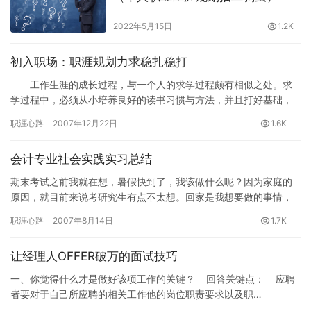
2022年5月15日
1.2K
初入职场：职涯规划力求稳扎稳打
工作生涯的成长过程，与一个人的求学过程颇有相似之处。求
学过程中，必须从小培养良好的读书习惯与方法，并且打好基础，
循序渐进地学习更高深的知识，如果基础没打好，将无法顺利升
职涯心路
2007年12月22日
1.6K
学。 …
会计专业社会实践实习总结
期末考试之前我就在想，暑假快到了，我该做什么呢？因为家庭的
原因，就目前来说考研究生有点不太想。回家是我想要做的事情，
但是那样我由学习不到什么东西。所以，我觉得我还是要好好找个
职涯心路
2007年8月14日
1.7K
单位实…
让经理人OFFER破万的面试技巧
一、你觉得什么才是做好该项工作的关键？ 回答关键点： 应聘
者要对于自己所应聘的相关工作他的岗位职责要求以及职…