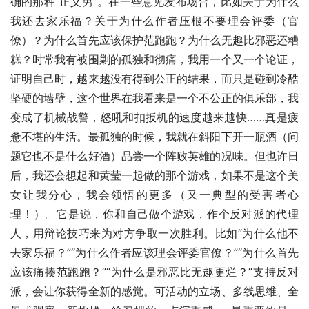
确的那种“正义男”。在一些意见发布场合，比如关于为什么
我还去家乐福？关于为什么作者压根不要理会评委（官
僚）？为什么首先应该保护范跑跑？为什么无趣比邪恶还糟
糕？时常我有被围剿的孤独和彻痛，我用一个又一个论证，
证明自己时，越来越没有得到公正的结果，而只是碰到冷酷
坚硬的墙壁，这个世界在我看来是一个不公正的俱乐部，我
变成了机械战警，怒吼和扣扳机的速度越来越快……真是疲
惫不堪的生活。最孤独的时候，我就在斜阳下开一瓶酒（问
题它也不是什么好酒）品尝一个阵败英雄的况味。但也许日
后，我还会想起和黄莹一起做的那个游戏，如果不是这个美
女让我分心，我会领悟的更多（又一典型的受害者心
理！）。它是说，你和自己做个游戏，作个反对派的代理
人，用辩论技巧来为对方争取一次胜利。比如“为什么他不
去家乐福？”“为什么作者应该理会评委官僚？”“为什么首先
应该痛揍范跑跑？”“为什么是邪恶比无趣更烂？”支持反对
派，会让你获得全新的感觉。可活动的立场、多线思维、全