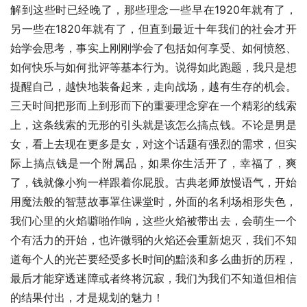
解到这些时已经晚了，那些理念一些早在1920年就有了，
另一些在1820年就有了，但直到最近十年我们的社会才开
始学会思考，事实上刚刚学会了包括如何享受、如何愤怒、
如何快乐与如何批评等基本行为。说得如此跑题，我只是想
提醒自己，越快地装备起来，走向战场，越有生存的机会。
三天时间把形而上到形而下的重要理念穿在一个精彩的线索
上，这条线索的无形的引头就是该怎么搞点钱。不论是男是
女，看上去现在更多是女，对这个话题有强烈的需求，但实
际上搞点钱是一个附属品，如果你生活开了，幸福了，爽
了，钱就像小狗一样跟着你屁股。古典老师放慢语气，开始
用魔法般的智慧故事罩住课堂时，外面的名利场相形失色，
我们心里的火焰噼啪作响，这些火焰被带出去，会萌生一个
个有活力的开始，也许微弱的火焰还会重新熄灭，我们不知
道每个人的光芒要经受多长时间的黯淡和多么曲折的历程，
最后才能穿透迷障或者终将沉寂，我们为我们不知道但相信
的结果付出，才是规划的魅力！