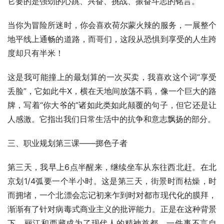
它要的是强劲的心跳、兴奋、挑战、振奋斗志的铭言。
当你为冒险所迷时，你会喜欢荷尔蒙火辣的服务，一展整个
地平线上通畅的道路，而哥们，这段从恐惧到享受的人生跨
度却只有半米！
这是我可能撞上的最划算的一次买卖，我喜欢这个词“享受
丢脸”，它如此牛X，横在天地间放荡不羁，像一个巨大的路
牌，写着“你大爷的”诸如此类如此颠覆的句子，但它还是让
人感激。它指出我们日常生活中的抗争和意志飘扬的部分。
三、职业规划第三课——掷色子者
第三天，我早上6点半醒来，继续坐车从东往西北赶。在北
京划1/4弧要一个半小时。这是第三天，街景时而枯燥，时
而拥堵，一个北漂会忘记初来乍到时对都市现代化的膜拜，
渐渐有了针对病毒式商业主义的批评能力。正是在这种背景
下，丽江和西藏成为了现代人的精神首都，一件事不言自