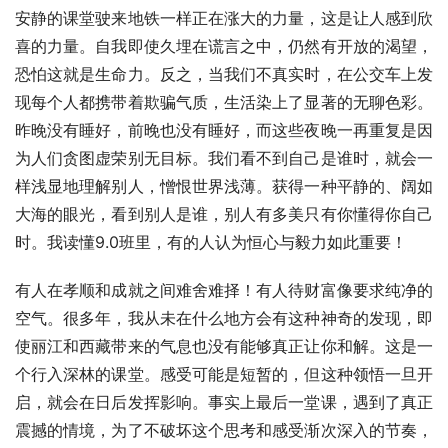
安静的课堂驶来地铁一样正在涨大的力量，这是让人感到欣
喜的力量。自我即使久埋在谎言之中，仍然有开放的渴望，
恐怕这就是生命力。反之，当我们不真实时，在公交车上发
现每个人都携带着欺骗气质，生活染上了显著的无聊色彩。
昨晚没有睡好，前晚也没有睡好，而这些夜晚一再重复是因
为人们贪图虚荣别无目标。我们看不到自己是谁时，就会一
样浅显地理解别人，憎恨世界浅薄。获得一种平静的、阔如
大海的眼光，看到别人是谁，别人有多美只有你懂得你自己
时。我读懂9.0班里，有的人认为恒心与毅力如此重要！
有人在孝顺和成就之间难舍难择！有人待财富像要求纯净的
空气。很多年，我从未在什么地方会有这种神奇的发现，即
使丽江和西藏带来的气息也没有能够真正让你和解。这是一
个行入深林的课堂。感受可能是短暂的，但这种领悟一旦开
启，就会在日后发挥影响。事实上最后一堂课，遇到了真正
震撼的情境，为了不破坏这个思考和感受渐次深入的节奏，