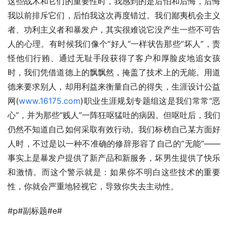
这些战术和它们的重要性时，我感到的是后怕和后悔，后悔
我以前排斥它们，后怕我这次再度错过。我们鄙夷机会主义
者、功利主义者和暴发户，其实很难说它没产生一些不可告
人的心理。有时候我们像个“好人”一样状告那些“坏人”，责
怪他们行贿、通过无耻手段获得了客户和厚脸皮地追女孩
时，我们凭借道德上的飘飘然，掩盖了技术上的无能。用道
德来要求别人，却用利益来衡量自己的得失，生涯设计公益
网(
www.16175.com
)职业生涯规划专题组这是我们常常“恶
心”，并为那些“贱人”一阵狂呕猛吐的病因。但呕吐后，我们
仍然不知道自己如何采取有效行动。我们标榜自己某方面好
人时，不过是以一种不准确的修辞形容了自己的“无能”——
事实上是暴发户提供了新产品和新服务，坏男生提供了快乐
和激情。而这个警示就是：如果你不明白这些技术的重要
性，你就会严重地轻视它，导致你失去主动性。
#p#副标题#e#