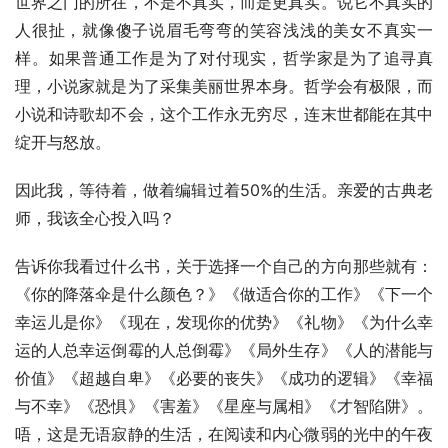
世界之门的所在，不是不真实，而是更真实。说它不真实的
人很扯，就像傻子说眉毛弯弯的笑容浅浅的美女不真实一
样。如果普通工作是为了对付现实，哲学家是为了追寻真
理，小说家就是为了采集美丽世界本身。哲学会有极限，而
小说和诗歌却不会，这个工作永无穷尽，连末世都能在其中
绽开与怒放。
因此我，等待着，做着编辑过着50%的生活。亲爱的古典老
师，我该全心投入吗？
告诉你我看过什么书，关于选择一个自己的方向那些就有：
《你的降落伞是什么颜色？》《做适合你的工作》《下一个
幸运儿是你》《现在，发现你的优势》《礼物》《为什么幸
运的人总幸运倒霉的人总倒霉》《局外生存》《人的潜能与
价值》《超越自卑》《必要的丧失》《成功的逻辑》《幸福
与不幸》《恐惧》《害羞》《星座与属相》《才智陷阱》。
唔，这是无语寂静的生活，在阅读和内心微弱的光中的午夜