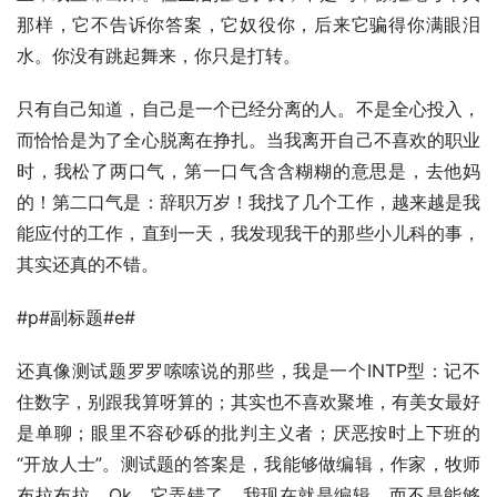
那样，它不告诉你答案，它奴役你，后来它骗得你满眼泪
水。你没有跳起舞来，你只是打转。
只有自己知道，自己是一个已经分离的人。不是全心投入，
而恰恰是为了全心脱离在挣扎。当我离开自己不喜欢的职业
时，我松了两口气，第一口气含含糊糊的意思是，去他妈
的！第二口气是：辞职万岁！我找了几个工作，越来越是我
能应付的工作，直到一天，我发现我干的那些小儿科的事，
其实还真的不错。
#p#副标题#e#
还真像测试题罗罗嗦嗦说的那些，我是一个INTP型：记不
住数字，别跟我算呀算的；其实也不喜欢聚堆，有美女最好
是单聊；眼里不容砂砾的批判主义者；厌恶按时上下班的
“开放人士”。测试题的答案是，我能够做编辑，作家，牧师
布拉布拉。Ok，它弄错了，我现在就是编辑，而不是能够