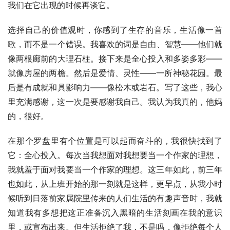
我们在它出现的时候再谈它。
选择自己的价值观时，你感到了生存的音乐，生活像一首
歌，而不是一个错误。我喜欢的词是自由、智慧——他们就
像两根廊前的大理石柱。接下来是全心投入和多姿多彩——
就像房屋的两檐。然后是爱情、灵性——一所神秘花园。最
后是有成就和具影响力——像松木或岩石。写了这些，我心
里充满感谢，这一次是要感谢我自己。我认为我真的，他妈
的，很好。
在那个罗盘里有个位置是可以起而奋斗的，我很快找到了
它：全心投入。每次当我想面对我想要当一个作家的理想，
我就羞于面对我要当一个作家的理想。这三年如此，前三年
也如此，从上班开始的那一刻就是这样，更早点，从我小时
候听到日落前家属院里传来的人们生活的有趣声音时，我就
知道我有多想把这正准备沉入黑暗的生活刻画在我的意识
里，或宣布出来。但生活拒绝了我，不是吗，像拒绝每个人