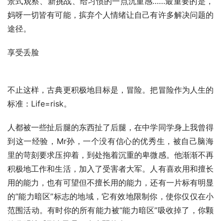
景式观察、新挑战、给习惯的一点沉重感……最重要的是，
妈呀一切皆有可能，摈弃个人情绪让自己有许多解决问题的
途径。
享受丢脸
不止这样，古典更积极地目标是，冒险。把冒险作为人生的
标准：Life=risk。
人都被一些扯后腿的东西扯了后腿，在中学同学身上我曾得
到这一经验，Mr孙，一个没有信心的优秀生，被自己脑海
里的苛刻要求压抑着，到处拖着沉重的卑微感。他渐渐不再
积极地工作和生活，加入了受害者大军。人有喜欢用和擅长
用的能力，也有可望但不擅长用的能力，还有一片标有明显
的“能力暗区”标志的地域，它有效地限制你，使你仅仅在小
范围活动。有时你的所有能力被“能力暗区”吸收掉了，你颗