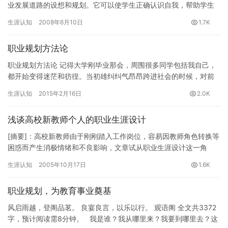
业发展道路的设想和规划。它可以使学生正确认识自我，帮助学生
进一步了解社会，增强学生的自信心，促成学生自我实现。结合…
生涯认知
2008年6月10日
1.7K
职业规划方法论
职业规划方法论 记得大学刚毕业那会，周围很多同学包括我自己，
都开始变得迷茫和彷徨。当初雄纠纠气昂昂跨进社会的时候，对前
方可能会遇到的绞肉机般的残酷与艰辛多少还是有点准备不足。一
生涯认知
2015年2月16日
2.0K
个同…
浅谈高校新教师个人的职业生涯设计
[摘要]：高校新教师由于刚刚踏入工作岗位，容易因教师角色转换等
困惑而产生消极情绪和不良影响，文章试从职业生涯设计这一角
度，建议新教师在上岗之初就及时进行有效的职业生涯设计，从而
生涯认知
2005年10月17日
1.6K
明确…
职业规划，为教育事业奠基
风启雨越，登阁品茗。 良宴良言，以乐以行。 观语阁 全文共3372
字，预计阅读需8分钟。 我是谁？我从哪里来？我要到哪里去？这