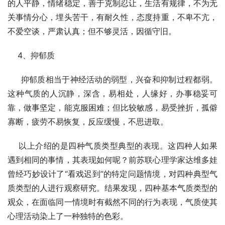
的人平静，情绪稳定，善于克制忍让，生活有规律，不为无
关事情分心，埋头苦干，有耐久性，态度持重，不卑不亢，
不爱空谈，严肃认真；但不够灵活，因循守旧。
    4、抑郁质
     抑郁质相当于神经活动的弱型，兴奋和抑制过程都弱。
这种气质的人沉静，深含，易相处，人缘好，办事稳妥可
靠，做事坚定，能克服困难；但比较敏感，易受挫折，孤僻
寡断，疲劳不易恢复，反应缓慢，不思进取。
    以上介绍的是四种气质类型典型的表现。这四种人如果
遇到相同的事情，其表现如何呢？前苏联心理学家达维多娃
曾经巧妙设计了“看戏迟到”的特定问题情境，对四种典型气
质类型的人进行观察研究。结果发现，四种基本气质类型的
观众，在面临同一情境时有截然不同的行为表现，气质使其
心理活动染上了一种独特的色彩。