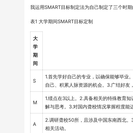
我运用SMART目标制定法为自己制定了三个时期
表1 大学期间SMART目标定制
大
学
期
间
1.首先学好自己的专业，以确保能够毕业
S
自己、积累人脉资源的机会。3.广结好
1.绩点在3以上。2.具备相关的特殊教
M
解与思考。3.对国内聋校情况掌握程度能
2.调研聋校50所，且涉及中国东南西北
A
相关活动。