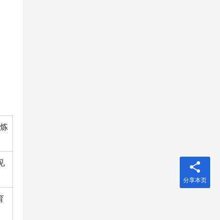
锻炼
。
见
分享本页
育