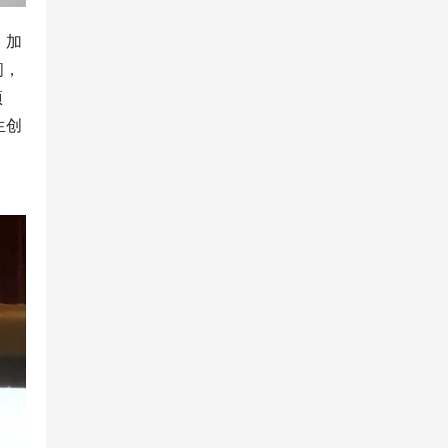
；加
间，
项
生创