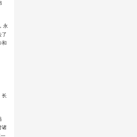
抱
，永
去了
步和
，长
选
付诸
第一