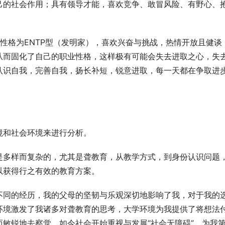
己的社会作用；具有领导才能，喜欢竞争、敢冒风险、有野心、
业性格为ENTP型（发明家），喜欢兴奋与挑战，热情开放且健谈
从而固化了自己的职业性格，这样极有可能会失去进取之心，失
认识自我，完善自我，扬长补短，锐意进取，每一天都在争取进
境和社会环境来进行分析。
是多样而复杂的，尤其是聋教育，从教学方式，到身份认识问题
以获得行之有效的教育方案。
不同的经历，我的父母的坚韧与乐观深切地影响了我，对于我的
环境激发了我诸多对聋教育的思考，大学环境为我提供了将想法
敏锐地去察觉，如今社会开始重视与发展“社会无障碍”，为我