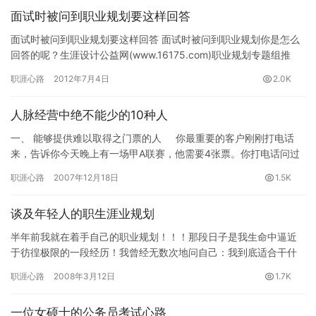
面试时被问到职业规划要这样回答
面试时被问到职业规划要这样回答 面试时被问到职业规划你是怎么
回答的呢？生涯设计公益网(www.16175.com)职业规划专题组推
荐。 在面试中被问到职业规划的问题，真的是很让人纠…
职涯心路
2012年7月4日
2.0K
人脉经营中绝不能少的10种人
一、 能够提供难以取得之门票的人 你最重要的客户刚刚打电话
来，告诉你今天晚上有一场甲A联赛，他需要4张票。你打电话问过
所有的票务公司，都说没有…
职涯心路
2007年12月18日
1.5K
谈及年轻人的职生涯业规划
半年前我就在着手自己的职业规划！！！那段日子是我生命中逼近
于彷徨极限的一段经历！我曾经无数次地问自己：我到底适合干什
么？什么样的工作到底最适合我？ &nbs…
职涯心路
2008年3月12日
1.7K
一位女硕士的公务员考试心路