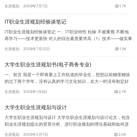
公益网(www.16175.com)职业规划专题组推荐。…
生涯规划
2009年7月7日
1.7K
IT职业生涯规划经验谈笔记
IT职业生涯规划经验谈笔记 一、IT职业特性 枯燥 不被重视 不断地
再学习——技术更新快 对人的综合素质要求高（1）技术——做实事
（2）沟通——与用户谈需求（3）演讲——介绍产品 …
生涯规划
2008年7月22日
1.5K
大学生职业生涯规划书(电子商务专业)
一、前言 我是一个即将要上工作轨道的毕业生，想想以前糊里糊涂
的过了两个学年，没有认真的学习文化知识，在大一时没有制定好
自己的学习规划以导致现在的茫然，失去了学习的方向。我现在才
生涯规划
2008年1月6日
2.7K
体会…
大学生职业生涯规划与设计
大学生职业生涯规划与设计 大学生职业生涯规划与设计论文，包含
职业生涯规划提出的背景分析、进行职业规划的理论基础和如何进
行大学生职业生涯规划三部分。希望对高校就业指导工作者和大学
生涯规划
2009年3月7日
2.0K