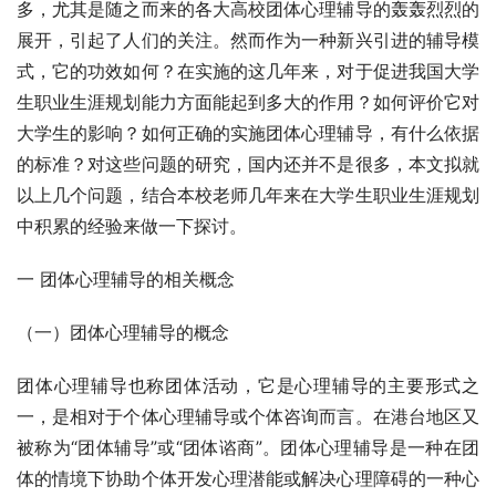
多，尤其是随之而来的各大高校团体心理辅导的轰轰烈烈的
展开，引起了人们的关注。然而作为一种新兴引进的辅导模
式，它的功效如何？在实施的这几年来，对于促进我国大学
生职业生涯规划能力方面能起到多大的作用？如何评价它对
大学生的影响？如何正确的实施团体心理辅导，有什么依据
的标准？对这些问题的研究，国内还并不是很多，本文拟就
以上几个问题，结合本校老师几年来在大学生职业生涯规划
中积累的经验来做一下探讨。
一 团体心理辅导的相关概念
（一）团体心理辅导的概念
团体心理辅导也称团体活动，它是心理辅导的主要形式之
一，是相对于个体心理辅导或个体咨询而言。在港台地区又
被称为“团体辅导”或“团体谘商”。团体心理辅导是一种在团
体的情境下协助个体开发心理潜能或解决心理障碍的一种心