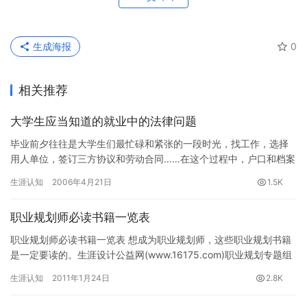
生成海报
0
相关推荐
大学生应当知道的就业中的法律问题
毕业前夕往往是大学生们最忙碌和紧张的一段时光，找工作，选择
用人单位，签订三方协议和劳动合同……在这个过程中，户口和档案
的安置、三方协议中的细节条款、试用期的纠纷等等让初出茅庐的
生涯认知
2006年4月21日
1.5K
大学…
职业规划师必读书籍一览表
职业规划师必读书籍一览表 想成为职业规划师，这些职业规划书籍
是一定要读的。生涯设计公益网(www.16175.com)职业规划专题组
推荐。 关于职业规划的书单，分享给大家。 一、理…
生涯认知
2011年1月24日
2.8K