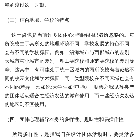
稳的渡过这一时期。
（三）结合地域、学校的特点
    这一点也是当前许多团体心理辅导组织者所忽略的。每
所院校由于其所处的地理环境不同，学校发展的特色不同，
会有不同的学校氛围。例如：沿海城市与西部城市的差别；
大城市与小城市的差别；理工类院校和师范类院校的差别等
等。这其中，有可能处于统一区域内的两所院校有着截然不
同的校园文化和学术氛围，同一类型院校在不同区域也会有
不同的差异。比如说:大学生如何理财，股票之我见等类型
的团体活动适合在经济发达的城市使用，而一些经济欠发达
的地区则不宜使用。
（四）团体心理辅导本身的多样性、趣味性和易操作性
    所谓多样性，是指我们在设计团体活动时，要灵活多