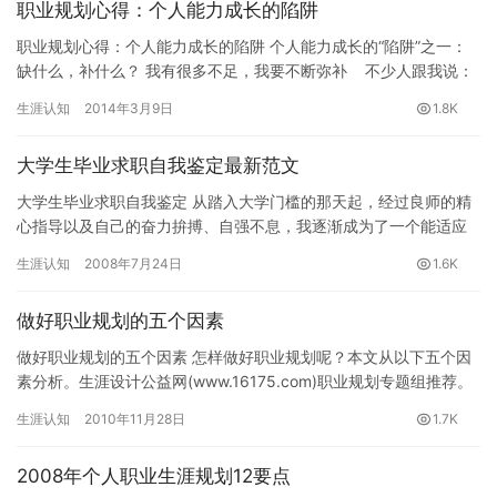
职业规划心得：个人能力成长的陷阱
职业规划心得：个人能力成长的陷阱 个人能力成长的“陷阱”之一：
缺什么，补什么？ 我有很多不足，我要不断弥补 不少人跟我说：
“XX年，我…
生涯认知
2014年3月9日
1.8K
大学生毕业求职自我鉴定最新范文
大学生毕业求职自我鉴定 从踏入大学门槛的那天起，经过良师的精
心指导以及自己的奋力拚搏、自强不息，我逐渐成为了一个能适应
社会要求的新时代大学生，并为做一个知识型的社会主义建设者打
生涯认知
2008年7月24日
1.6K
下坚…
做好职业规划的五个因素
做好职业规划的五个因素 怎样做好职业规划呢？本文从以下五个因
素分析。生涯设计公益网(www.16175.com)职业规划专题组推荐。
打造自己思想的职业生涯，规划自己思想的职业前景…
生涯认知
2010年11月28日
1.7K
2008年个人职业生涯规划12要点