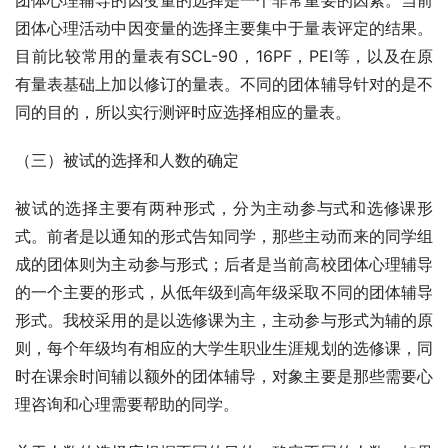
团体心理活动中因变量的选择主要集中于量表评定的结果。
目前比较常用的量表有SCL-90，16PF，PEI等，以及在原
有量表基础上加以修订的量表。不同的团体辅导针对的是不
同的目的，所以实行测评时应选择相应的量表。
（三）被试的选择和人数的确定
被试的选择主要有两种形式，分为主动参与式和选修课形
式。前者是以通知的形式告知同学，那些主动而来的同学组
成的团体则为主动参与形式；后者是当前高校团体心理辅导
的一个主要的形式，从低年级到高年级采取不同的团体辅导
形式。我校采用的是以选修课为主，主动参与形式为辅的原
则，每个年级均有相应的大学生职业生涯规划的选修课，同
时在课余时间辅以额外的团体辅导，对象主要是那些需要心
理咨询和心理需要帮助的同学。