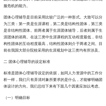
服危机的能力。
团体心理辅导是目前采用比较广泛的一种形式。大致可以分
为三类：第一类是生涯课程，第二类是结构性团体，第三类
是非结构性团体。前两者属于生涯团体辅导，后者则属于生
涯团体的谘商。在这三类中生涯课程的互动程度最低，非结
构性团体的互动程度最高，结构性团体则介于两者之间。目
前在我国大部分院校采用的生涯规划中这三类均有所涉及。
二 团体心理辅导的设定标准
标准是团体心理辅导设定的依据，如同人力资源中的工作分
析一样，我们只有弄清对象所要求的是什么，才能够明确团
体设计的方向。我们总结下来有下面几个因素应加以考虑。
（一）明确目标