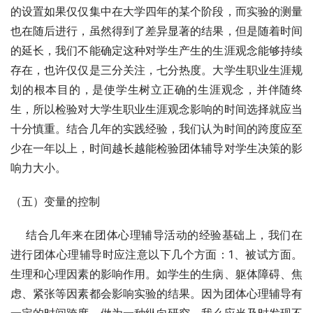
的设置如果仅仅集中在大学四年的某个阶段，而实验的测量
也在随后进行，虽然得到了差异显著的结果，但是随着时间
的延长，我们不能确定这种对学生产生的生涯观念能够持续
存在，也许仅仅是三分关注，七分热度。大学生职业生涯规
划的根本目的，是使学生树立正确的生涯观念，并伴随终
生，所以检验对大学生职业生涯观念影响的时间选择就应当
十分慎重。结合几年的实践经验，我们认为时间的跨度应至
少在一年以上，时间越长越能检验团体辅导对学生决策的影
响力大小。
（五）变量的控制
    结合几年来在团体心理辅导活动的经验基础上，我们在
进行团体心理辅导时应注意以下几个方面：1、被试方面。
生理和心理因素的影响作用。如学生的生病、躯体障碍、焦
虑、紧张等因素都会影响实验的结果。因为团体心理辅导有
一定的时间跨度，做为一种纵向研究，我么应当及时发现不