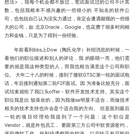
想法> ，我每个机会都不放过，笔试面试过的公司不计其
数，包括我根本不感兴趣的一些很小的 不知名的软件公
司，也包括自己认为没实力通过，肯定会遭遇鄙视的一些很
大的公司，如 北京Oracle，Google，也花费了很多时间精
力和金钱，只是为了得到一份经验。 
　　年前看到bbs上Dow（陶氏化学）补招消息的时候，一
看他们的职位描述和别人的评论，我 的眼睛一亮，他们需
要的就是我这种类型的人，而我也相当满意这个公司和职
位。 大年二十八的时候，接到了微软GTSC第一轮的面试电
话，年后接到通知第二轮F2F面试。因 为准备比较充分，面
试结束就给了我口头offer－软件开发技术支持。其实这个
职位我是比 较喜欢的，因为我做se明显不适合，而做技术
相关的技术支持也许会是个适合我的方向。 但是面到最后
一轮的项目经理给我提到了一个问题：这个职位是
Vendor，就是外包员工， 要跟第三方公司中软资源签约，
派驻微软工作，福利待遇都跟中软谈，以后转正有可能但 