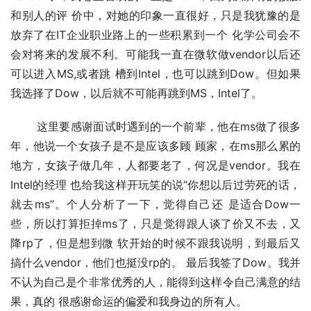
和别人的评 价中，对她的印象一直很好，只是我犹豫的是
放弃了在IT企业职业路上的一些积累到一个 化学公司会不
会对将来的发展不利。可能我一直在微软做vendor以后还
可以进入MS,或者跳 槽到Intel，也可以跳到Dow。但如果
我选择了Dow，以后就不可能再跳到MS，Intel了。 
　　 这里要感谢面试时遇到的一个前辈，他在ms做了很多
年，他说一个女孩子是不是应该多顾 顾家，在ms那么累的
地方，女孩子做几年，人都要老了，何况是vendor。我在
Intel的经理 也给我这样开玩笑的说“你想以后过劳死的话，
就去ms”。个人分析了一下，觉得自己还 是适合Dow一
些，所以打算拒掉ms了，只是觉得跟人谈了价又不去，又
降rp了，但是想到微 软开始的时候不跟我说明，到最后又
搞什么vendor，他们也挺没rp的。 最后我签了Dow。我并
不认为自己是个非常优秀的人，能得到这样令自己满意的结
果，真的 很感谢命运的偏爱和我身边的所有人。 