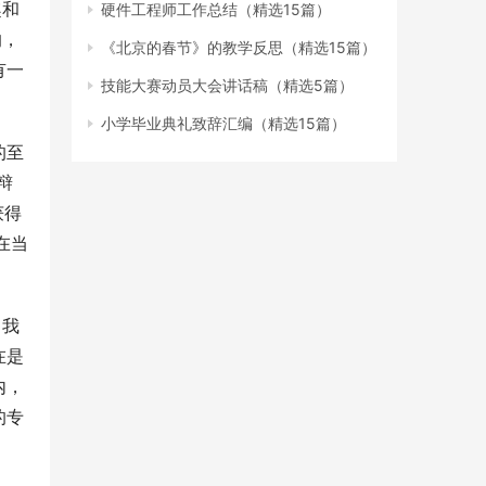
趣和
硬件工程师工作总结（精选15篇）
的，
《北京的春节》的教学反思（精选15篇）
有一
技能大赛动员大会讲话稿（精选5篇）
小学毕业典礼致辞汇编（精选15篇）
的至
辩
获得
在当
了我
在是
内，
的专