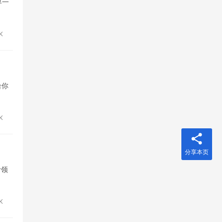
界一
6K
给你
9K
分享本页
计领
K