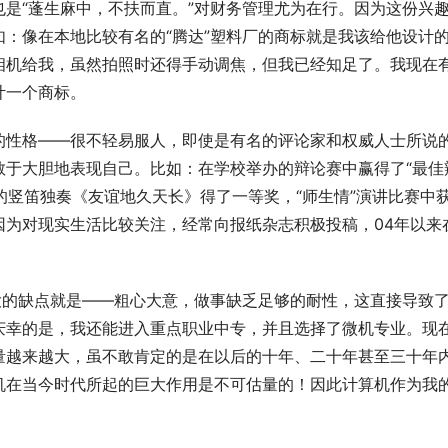
是“蓬生麻中，不扶而直。”对财务管理尤为在行。因为这份兴
：像在本地比较有名的“腾达”塑料厂的商标就是我该给他设计
相机给我，虽然拍照时还得手动调焦，但我已经知足了。我现在
计一个商标。
的性格——很不轻易服人，即使是有名的评论家和权威人士所说
敢于大胆地表现自己。比如：在学校举办的辩论赛中赢得了“最佳
我的竖笛独奏《友谊地久天长》得了一等奖，“师生情”演讲比赛中
因为对现实生活比较关注，经常向报纸杂志积极投稿，04年以来
。
大的缺点就是——粗心大意，做事缺乏足够的耐性，这直接导致
庆幸的是，我还能进入重点职业中专，并且选择了微机专业。现
量越来越大，虽不敢肯定的是在以后的十年、二十年甚至三十年
机在当今时代所起的巨大作用是不可估量的！因此计算机作为我