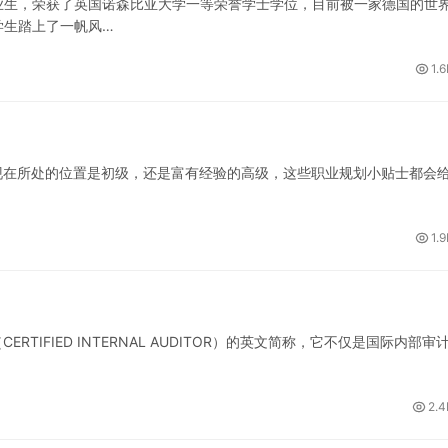
业生，荣获了英国诺森比亚大学一等荣誉学士学位，目前被一家德国的世
学生踏上了一帆风…
1.
现在所处的位置是初级，还是富有经验的高级，这些职业规划小贴士都会
1.
TIFIED INTERNAL AUDITOR）的英文简称，它不仅是国际内部审
2.4