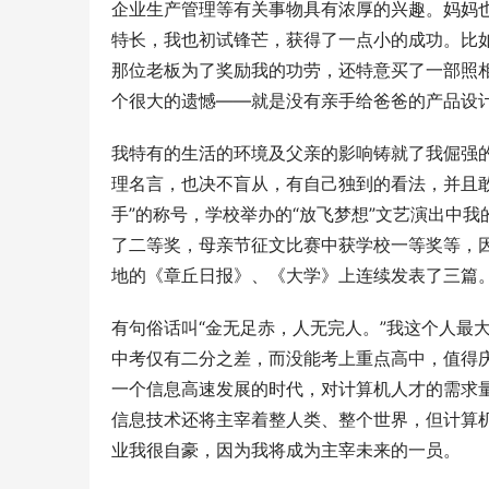
企业生产管理等有关事物具有浓厚的兴趣。妈妈也
特长，我也初试锋芒，获得了一点小的成功。比如
那位老板为了奖励我的功劳，还特意买了一部照
个很大的遗憾——就是没有亲手给爸爸的产品设
我特有的生活的环境及父亲的影响铸就了我倔强
理名言，也决不盲从，有自己独到的看法，并且
手”的称号，学校举办的“放飞梦想”文艺演出中
了二等奖，母亲节征文比赛中获学校一等奖等，
地的《章丘日报》、《大学》上连续发表了三篇
有句俗话叫“金无足赤，人无完人。”我这个人最
中考仅有二分之差，而没能考上重点高中，值得
一个信息高速发展的时代，对计算机人才的需求
信息技术还将主宰着整人类、整个世界，但计算
业我很自豪，因为我将成为主宰未来的一员。