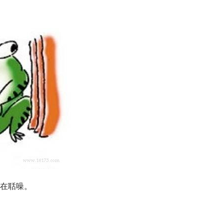
蛙在聒噪。