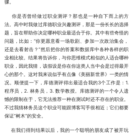
骤。
    你是否曾经做过职业测评？那也是一种自下而上的方
法。高中时我做过库德职业兴趣测评，那是一份长长的选择
题，旨在帮助你决定哪种职业最适合于你。其中有些奇怪的
问题，比如：“你更愿意看一场歌剧、参加一次政治集会，
还是去看射击？”然后把你的答案和数据库中各种各样的职
业相比较。结果将告诉你，与你思维模式相似的人适合哪种
职业，因此我猜，该假设是你在你这类人当中会是过得最开
心的那个。这对我来说似乎有点像《美丽新世界》一类的情
况。顺便提一下，库德测评得出最适合我的3个工作是：1. 
程序员，2. 林务员，3. 数学教授。库德测评的一个令人遗
憾的限制在于，它无法推荐一种在测试时还不存在的职业。
不过我猜林务员这个职业可能跟博客写手很相近；它们都要
保证“树木”的安全。
    在我们得到结果以后，我的一个聪明的朋友成了被开玩