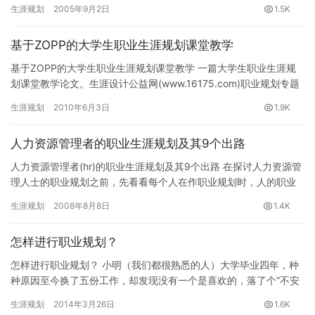
经济 年级：大二 个人基本分析：有理想…
生涯规划
2005年9月2日
1.5K
基于ZOPP的大学生职业生涯规划课堂教学
基于ZOPP的大学生职业生涯规划课堂教学 一篇大学生职业生涯规
划课堂教学论文。生涯设计公益网(www.16175.com)职业规划专题
组推荐。 【摘要】本研究将基于对职业生涯规划内…
生涯规划
2010年6月3日
1.9K
人力资源管理者的职业生涯规划及其9个出路
人力资源管理者(hr)的职业生涯规划及其9个出路 在探讨人力资源管
理人士的职业规划之前，先看看每个人在作职业规划时，人的职业
生涯有哪几个阶段和每个阶段的一些特点，以及在制定职业发展…
生涯规划
2008年8月8日
1.4K
怎样进行职业规划？
怎样进行职业规划？ 小明（我们都很熟悉的人）大学毕业四年，种
种原因至今换了五份工作，却发现没有一个是喜欢的，落了个“不安
分”的名声，父母埋怨，同事嘲笑，自己也觉得很失败。 但如果你…
生涯规划
2014年3月26日
1.6K