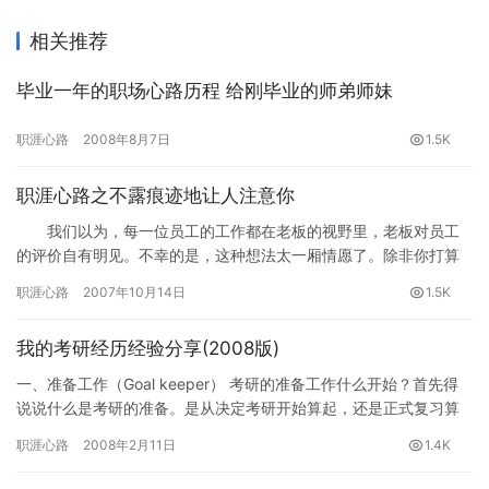
相关推荐
毕业一年的职场心路历程 给刚毕业的师弟师妹
职涯心路
2008年8月7日
1.5K
职涯心路之不露痕迹地让人注意你
我们以为，每一位员工的工作都在老板的视野里，老板对员工
的评价自有明见。不幸的是，这种想法太一厢情愿了。除非你打算
继续坐冷板凳，蹲在角落里顾影自怜，否则每做完自认圆满的工
职涯心路
2007年10月14日
1.5K
作，要记…
我的考研经历经验分享(2008版)
一、准备工作（Goal keeper） 考研的准备工作什么开始？首先得
说说什么是考研的准备。是从决定考研开始算起，还是正式复习算
起，各个人的观点不同。本人认为可以从大三下学期开始着…
职涯心路
2008年2月11日
1.4K