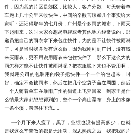
件，因为我的片区是郊区，比较大，客户分散，每天骑着单
车跑上几十公里来收快件，中间的辛酸苦辣举几个事实给大
家听：还记得那年的七月份，广州是个多雨的城市，下雨天
下起雨来，这时大家会想起电视或者其他地方经常说的，邮
递员把自己的雨衣拿下来包住快件，为的是不让快件被雨淋
了，可是当时我并没有这么做，因为我刚刚到广州，没有钱
来买雨衣，更不用说用雨衣来包住快件了，那么下这么大的
雨怎样才能不让快件被雨淋呢？把衣服脱下来也不管用啊，
我就用公司的包装用的袋子把快件一个一个的包起来，封
好，确定不会被雨淋，然后在把几个空袋子盖在周围，然后
一个人骑着单车在暴雨广州的街道上飞奔回家！到家里是什
么情景大家都想想得到的，整个一个高山瀑布，身上的水像
一条小溪，潺潺往下流……
    一个月下来人瘦了，黑了，业绩也没有提高多少，也就
是我这么辛苦做的都是无用功，深思熟虑之后，我把我的片