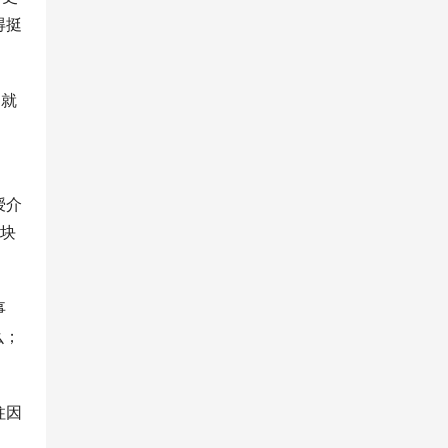
得挺
局就
授介
万块
事
么；
柱因