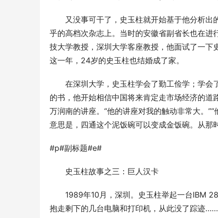
　　又没事可干了，史玉柱就开始基于他分析出
乎的高档次杂志上。当时的安徽省副省长也在进
技大学教授，深圳大学客座教授，他面试了一下史
这一年，24岁的史玉柱也结婚成了家。 
　　在深圳大学，史玉柱学会了勤工俭学；学会
的书，他开始相信中国将来肯定走市场经济的道路
万润南的讲座。“他的讲座对我的触动非常大。”
意思是，四通这个泥饭碗可以变成金饭碗。从那时
#p#副标题#e#
　　史玉柱故事之三：巨人汉卡 
　　1989年10月，深圳。史玉柱举起一台IBM 
抱走剩下的几台电脑和打印机，从此没了踪迹……