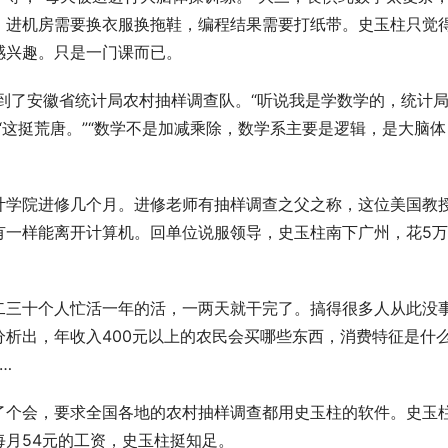
，进机房需要换衣服换拖鞋，编程结果需要打纸带。史玉柱只觉
兴趣。只是一门课而已。 
配到了安徽省统计局农村抽样调查队。“听说我是学数学的，统计
“这挺荒唐。”“数学不是加减乘除，数学系主要是逻辑，是大脑体
计学院进修几个月。进修老师有抽样调查之父之称，这位美国教
有一样能离开计算机。回单位说服领导，史玉柱南下广州，花5
二三十个人忙活一年的活，一两天就干完了。搞得很多人从此没
析出，年收入400元以上的农民会买哪些东西，消费特征是什
… 
了个会，要求全国各地的农村抽样调查都用史玉柱的软件。史玉
月54元的工资，史玉柱挺知足。 