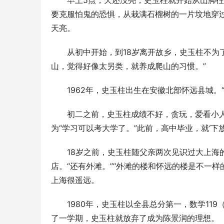
　　早上5点，天还没亮，史玉柱就开始从山脚
要克服怕鬼的恐惧，从栽满石榴树的一片坟地穿
天亮。 
　　从初中开始，到18岁离开故乡，史玉柱不为
山，觉得好像太另类，就养成爬山的习惯。” 
　　1962年，史玉柱出生在安徽北部怀远县城。
　　初二之前，史玉柱成绩不好，贪玩，爱看小人
为“学习可以考大学了。”此前，高中毕业，就‘下放
　　18岁之前，史玉柱随父亲两次见识过大上海
店。“还有外滩。”“外滩的楼和怀远的楼是不一
上海很遥远。 
　　1980年，史玉柱以全县总分第一，数学11
了一学期，史玉柱就放弃了成为陈景润的理想。 