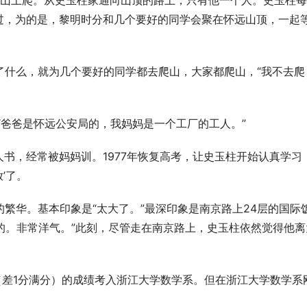
往山上爬。从史玉柱家通向山顶的路上，只有他一个人。史玉柱
过，为的是，黎明时分和几个要好的同学会聚在怀远山顶，一起
了什么，就为几个要好的同学都去爬山，大家都爬山，“我不去爬
“爸爸是怀远公安局的，我妈妈是一个工厂的工人。” 
书，经常被妈妈训。1977年恢复高考，让史玉柱开始认真学习
’了。 
的繁华。基本印象是“太大了。”最深印象是南京路上24层的国际
样的。非常洋气。”此刻，尽管走在南京路上，史玉柱依然觉得他离
9（差1分满分）的成绩考入浙江大学数学系。但在浙江大学数学系