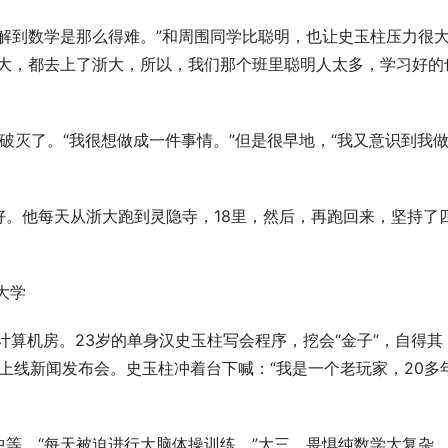
解到数学是那么得难。”和周围同学比聪明，也让史玉柱压力很
北大，都去上了浙大，所以，我们那个班里聪明人太多，学习好的
破灭了。“我很想做成一件事情。”但是很早地，“我又意识到我
。他每天从浙大跑到灵隐寺，18里，然后，再跑回来，坚持了
大学 
计算机房。23岁的单身汉史玉柱写会程序，挖会“金子”，自得其
》上线新闻发布会。史玉柱冲着台下喊：“我是一个老玩家，20多
等，“每天被迫进行大脑体操训练。”大三，畏惧纯数学太复杂