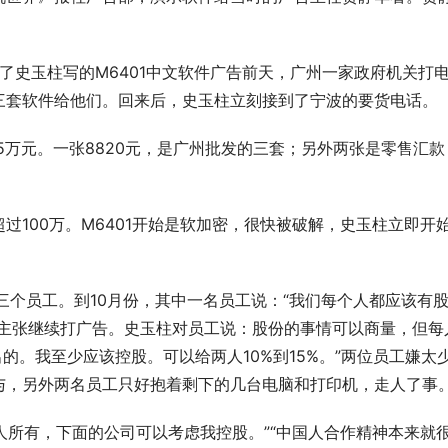
出了史玉柱写的M6401中文软件广告前天，广州一家政府机关打
三套软件给他们。回来后，史玉柱立刻接到了宁波的要货电话。 
.5万元。一张8820元，是广州批发的三套；另外两张是零售汇款
超过100万。M6401开始是软加密，很快被破解，史玉柱立即开
三个员工。到10月份，其中一名员工说：“我们每个人都应该有
，主张继续打广告。史玉柱对员工说：股份的事情可以商量，但每
出的。我至少应该控股。可以给两人10%到15%。”两位员工嫌太
与，另外两名员工只好抱着剩下的几台电脑和打印机，走人了事。
个人所有，下面的公司可以考虑我控股。”“中国人合作精神本来就