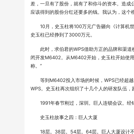
差，一旦有了股份，就有了和你斗的资本。造成公
应该得到的股份分红还要多的钱。我认为，这个模
　　10月，史玉柱将100万元广告砸向《计算机世
史玉柱已经挣到了3000万元。 
　　此时，求伯君的WPS借助方正的品牌和渠
闭开发M6402。从M6402开始，史玉柱开始
称。” 
　　等到M6402投入市场的时候，WPS已经超越
WPS。史玉柱再次组织了十几个人的研发队伍，跑
　　1991年春节刚过，深圳。巨人连锁会议。经
　　史玉柱故事之四：巨人大厦 
　　18层。38层。54层。64层。巨人大厦设