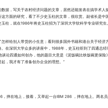
的数据，写关于农村经济问题的文章，居然还能发表在搞学术人
行这方面的研究，看了不少史玉柱的文章，很欣赏。副省长是中
玉柱，就在1986年将史玉柱招为了深圳大学软科学专业研究生
了怎样给别人带货的小生意；看到很多国外书籍和港台关于经济
。在深圳大学众多的讲座中，1988年，史玉柱听到了四通总经
“他谈论四通如何创办，他的题目大意是《泥饭碗比铁饭碗更保险
起，我才有了准备创办企业的理想。” 
286，摔在地上，接着，又举起一台IBM 286 ，摔在地上。两名
 