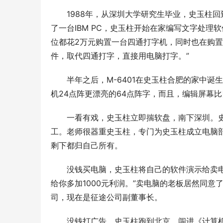
　　1988年，从深圳大学研究生毕业，史玉柱
了一台IBM PC，史玉柱开始在家编写文字处理
位都花2万元购置一台四通打字机，同时也在购
件，取代四通打字，直接用电脑打字。” 
　　半年之后，M-6401在史玉柱合肥的家中
机24点阵更漂亮的64点阵字，而且，编辑屏幕
　　一看有戏，史玉柱立即揣软盘，南下深圳。
工。老师很器重史玉柱，专门为史玉柱成立电脑
剩下都归自己所有。 
　　没钱买电脑，史玉柱将自己的软件演示给卖
给你多加1000元利润。”卖电脑的老板居然同
司，现在是征途公司副董事长。 
　　没钱打广告，史玉柱跑到北京，闯进《计算