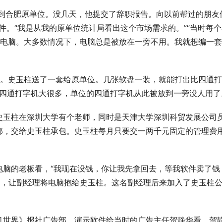
回到合肥原单位。没几天，他提交了辞职报告。向以前帮过的朋友
软件。“我是从我的原单位统计局看出这个市场需求的。”“当时每
置电脑。大多数情况下，电脑总是被放在一旁不用。我就想编一
诞生。史玉柱送了一套给原单位。几张软盘一装，就能打出比四通
比四通打字机大很多，单位的四通打字机从此被放到一旁没人用了
史玉柱在深圳大学有个老师，同时是天津大学深圳科贸发展公司
部，交给史玉柱承包。史玉柱每月只要交一两千元固定的管理费
电脑的老板看，“我现在没钱，你让我先拿回去，等我软件卖了钱
意了，让副经理将电脑抱给史玉柱。这名副经理后来加入了史玉柱
机世界》报社广告部，演示软件给当时的广告主任贺静华看。贺