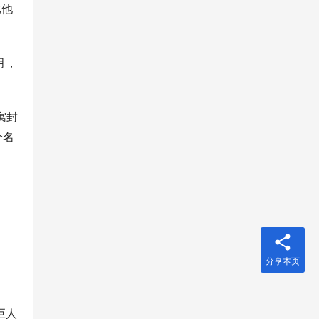
比他
月，
寓封
个名
 
分享本页
巨人