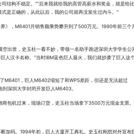
司结构不稳定。”“后来我就给我的高管高薪水和奖金，就是给
式是正确的，从此以后，我的公司就再没发生过内斗。” 
界》，M6401月销售额乘势攀升到了500万元。1990年前三个
道横空出世，史玉柱一看不妙，带领一名助手跑进深圳大学学生公
使用巨人汉卡名称。“当时IBM蓝色巨人最火，我们就抄袭了巨人这
了M6401，巨人M6402缩短了和WPS差距，但还是无法超过
到深圳大学封闭开发巨人M6403。 
销商包机过来，现场订货，史玉柱当场拿下3500万元现金支票。
计不断加码。1994年初，巨人大厦开工典礼。史玉柱刚想对外宣布