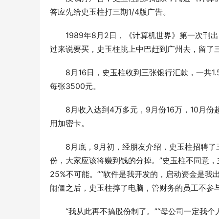
答应先给史玉柱打三期1/4版广告。 
　　1989年8月2日，《计算机世界》第一次刊
过来说要买，史玉柱跳上中巴赶到广州去，留了
　　8月16日，史玉柱收到三张银行汇款，一共1
每张3500元。 
　　8月收入达到4万多元，9月份16万，10月份
用加密卡。 
　　8月底，9月初，经朋友介绍，史玉柱招聘了
份，大家应该将赚到钱的分掉。”史玉柱不同意
25%不可能。”“软件是我开发的，启动资金是我
闹僵之后，史玉柱摔了电脑，管财务的员工不参
　　“我从此再不搞股份制了。”“母公司一定我