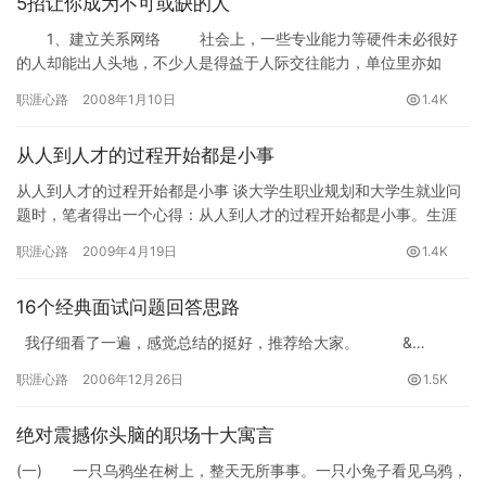
5招让你成为不可或缺的人
1、建立关系网络 社会上，一些专业能力等硬件未必很好
的人却能出人头地，不少人是得益于人际交往能力，单位里亦如
此。建立关系网络，就是创造有利于自我发展的空间，努力…
职涯心路
2008年1月10日
1.4K
从人到人才的过程开始都是小事
从人到人才的过程开始都是小事 谈大学生职业规划和大学生就业问
题时，笔者得出一个心得：从人到人才的过程开始都是小事。生涯
设计公益网(www.16175.com)职业生涯规划专题组推荐…
职涯心路
2009年4月19日
1.4K
16个经典面试问题回答思路
我仔细看了一遍，感觉总结的挺好，推荐给大家。 &…
职涯心路
2006年12月26日
1.5K
绝对震撼你头脑的职场十大寓言
(一) 一只乌鸦坐在树上，整天无所事事。一只小兔子看见乌鸦，