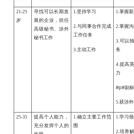
21-25
寻找可以长期发
1.
坚持学习
1.
掌握新
岁
展的企业，担任
2.
与同事合作完成
2.
掌握沟
高级秘书、涉外
工作任务
秘书工作
3.
可以
3.
主动工作
务
4.
提高
力
#p#副标
5.
获涉外
25-35
提高个人能力，
1.
确立主要工作范
1.
学习领
充分发挥个人的
围
2.
培养