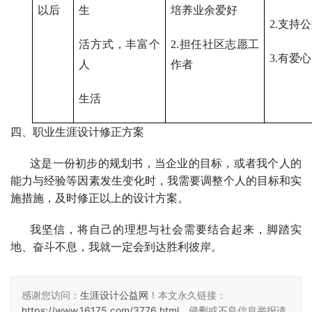
以后
生
培养业余爱好
2.
支持公
活方式，丰富个
2.
担任社区志愿工
3.
有爱心
人
作者
生活
四、职业生涯设计修正方案
这是一份初步的规划书，当企业的目标，或者我个人的
能力与经验等因素发生变化时，我需要调整个人的目标和实
施措施，及时修正以上的设计方案。
我坚信，将自己的理想与社会需要结合起来，脚踏实
地、奋斗不息，我就一定会到达胜利彼岸。
感谢您访问：
生涯设计公益网
！本文永久链接：
https://www.16175.com/3776.html
。侵删或不良信息举报请