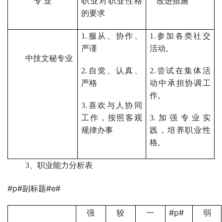
专 业
职业对职业性格
改进措施
的要求
1.
服从、协作、
1.
参加各类社交
严谨
活动。
中技文秘专业
2.
自觉、认真、
2.
尝试在集体活
严格
动中承担协调工
作。
3.
喜欢与人协同
工作，按照客观
3.
加强专业实
规律办事
践，培养职业性
格。
3
、职业能力分析表 
#p#副标题#e#
#p#
强
较
一
弱