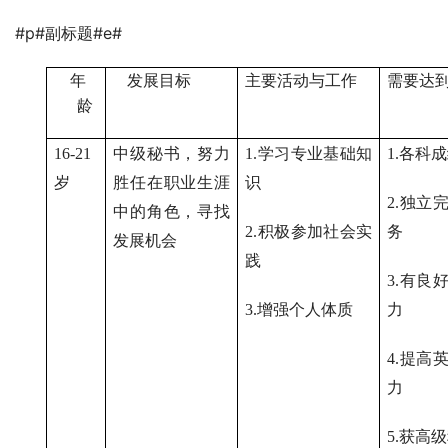
#p#副标题#e#
年
发展目标
主要活动与工作
需要达
龄
16-21
中级秘书，努力
1.
学习专业基础知
1.
各科成
岁
胜任在职业生涯
识
2.
独立
中的角色，寻找
2.
积极参加社会实
务
发展机会
践
3.
有良
3.
增强个人体质
力
4.
提高
力
5.
获高级