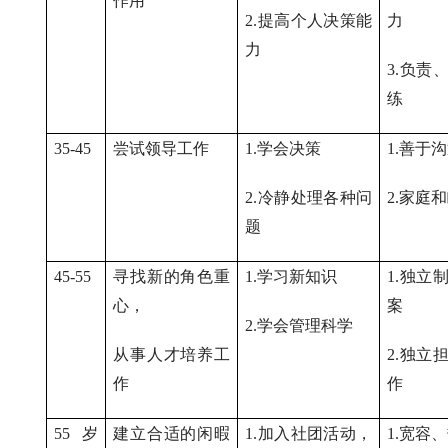
作用
2.
提高个人决策能
力
力
3.
负责
练
35-45
尝试领导工作
1.
学会决策
1.
善于沟
2.
冷静处理各种问
2.
家庭和
题
45-55
寻找新的角色重
1.
学习新知识
1.
独立
心，
案
2.
学会管理科学
从事人才培养工
2.
独立
作
作
55
岁
建立合适的闲暇
1.
加入社团活动，
1.
宽容、