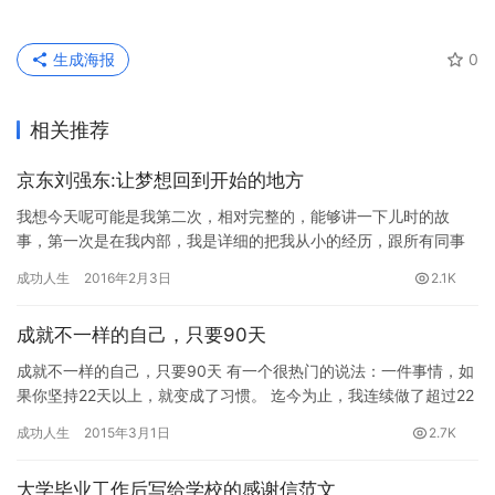
生成海报
0
相关推荐
京东刘强东:让梦想回到开始的地方
我想今天呢可能是我第二次，相对完整的，能够讲一下儿时的故
事，第一次是在我内部，我是详细的把我从小的经历，跟所有同事
都讲了一遍。 1. 外婆的猪油拌饭，是童年最美好的记忆。 我是长
成功人生
2016年2月3日
2.1K
在…
成就不一样的自己，只要90天
成就不一样的自己，只要90天 有一个很热门的说法：一件事情，如
果你坚持22天以上，就变成了习惯。 迄今为止，我连续做了超过22
天的事有很多：从零开始画时装插画，每日一画坚持120天…
成功人生
2015年3月1日
2.7K
大学毕业工作后写给学校的感谢信范文