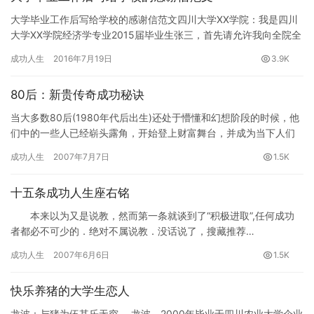
大学毕业工作后写给学校的感谢信范文四川大学XX学院：我是四川
大学XX学院经济学专业2015届毕业生张三，首先请允许我向全院全
体教职员工致以最深的问候和最诚挚的谢意！感谢您们四年来对…
成功人生
2016年7月19日
3.9K
80后：新贵传奇成功秘诀
当大多数80后(1980年代后出生)还处于懵懂和幻想阶段的时候，他
们中的一些人已经崭头露角，开始登上财富舞台，并成为当下人们
关注的商业新星。从作家韩寒，到互联网新势力代表李想、戴志…
成功人生
2007年7月7日
1.5K
十五条成功人生座右铭
本来以为又是说教，然而第一条就谈到了“积极进取”,任何成功
者都必不可少的．绝对不属说教．没话说了，搜藏推荐…
成功人生
2007年6月6日
1.5K
快乐养猪的大学生恋人
龙波：与猪为伍其乐无穷。 龙波、2000年毕业于四川农业大学企业