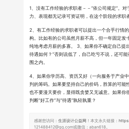
1、没有工作经验的求职者－－“依公司规定”。
力、表现都无记录可资证明，在这个阶段的求职者
2、有工作经验的求职者可以提出一个合乎行情的
构。比如有的公司虽然月薪不高，但一年固定发
纯地考虑月薪的多寡。 3、如果你不确定自己提
待遇如何？”否则说低了，自己吃亏不说，还可
围之内。
4、如果你学历高、资历又好（一向服务于产业
判的筹码。如果要坚持自己的价码，胜算的可能
也不要漫天要价，显得既贪婪又无诚意。如果你
判断“好工作”与“待遇”孰轻孰重？ 
感谢您访问：
生涯设计公益网
！本文永久链接：
https
121488412@qq.com或微信：aban618。