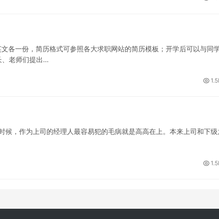
英文各一份，简历格式可参照各大求职网站的简历模板；开学后可以与同
长、老师们提出…
1.
的时候，作为上司的经理人最容易犯的毛病就是高高在上。本来上司和下级
1.