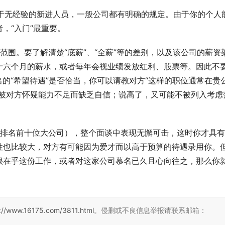
对于无经验的新进人员，一般公司都有明确的规定。由于你的个人
，“入门”最重要。
范围。要了解清楚“底薪”、“全薪”等的差别，以及该公司的薪资
十六个月的薪水，或者每年会视业绩发放红利、股票等。因此不
出的“希望待遇”是否恰当，你可以请教对方“这样的职位通常在贵
能被对方怀疑能力不足而缺乏自信；说高了，又可能不被列入考虑
中排名前十位大公司），整个面谈中表现无懈可击，这时你才具
性也比较大，对方有可能因为爱才而以高于预算的待遇录用你。
很在乎这份工作，或者对这家公司慕名已久且心向往之，那么你
://www.16175.com/3811.html
。侵删或不良信息举报请联系邮箱：