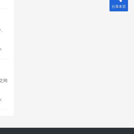
分享本页
学、
5K
之间
5K