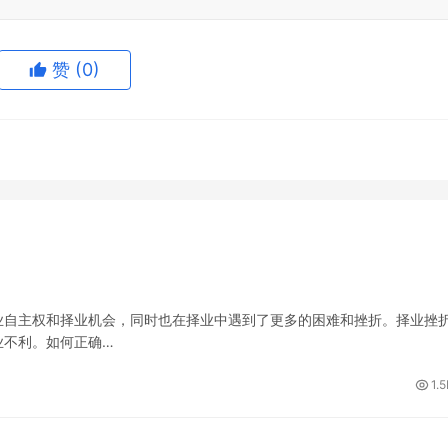
赞
(0)
业自主权和择业机会，同时也在择业中遇到了更多的困难和挫折。择业挫
业不利。如何正确…
1.