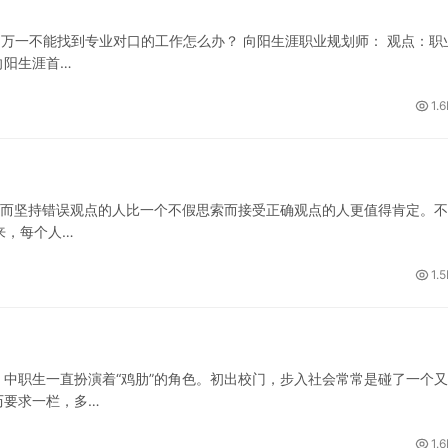
，万一不能找到专业对口的工作怎么办？ 向阳生涯职业规划师： 观点：职
向阳生涯首…
1.
考而坚持错误观点的人比一个不假思索而接受正确观点的人更值得肯定。
来，每个人…
1.
中职生一直扮演着“鸡肋”的角色。初出校门，步入社会常常是碰了一个
历要求一栏，多…
1.