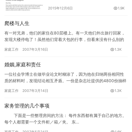
2015年12月6日
1.9K
爬楼与人生
有一对兄弟，他们的家住在80层楼上。有一天他们外出旅行回家，
发现大楼停电了！虽然他们背着大包的行李，但看来没有什么别的
选择，于是哥哥对弟弟说，我们就爬楼梯上去！于是，他们背着两
家庭工作
2007年3月16日
1.3K
大包…
婚姻,家庭和责任
一位社会学博士在做毕业论文时糊涂了，因为他在归纳两份相同性
质的材料时，发现结论相互矛盾。一份是杂志社提供的4800份抽样
调查报告，问的是：什么在维护婚姻中起着决定作用？90%的人
家庭工作
2007年3月14日
1.3K
答…
家务管理的几个事项
下面是一些整理房间的方法： 每件东西都有属于自己的地方。
每个人都需要一个文件柜／箱／夹。 东…
家庭工作
2007年5月24日
1.6K