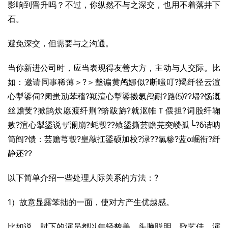
影响到晋升吗？不过，你纵然不与之深交，也用不着落井下
石。
避免深交，但需要与之沟通。
当你新进公司时，应当表现得友善大方，主动与人交际。比
如：邀请同事稀薄＞?＞墼谝黄鸬娜似?断嗤叮?羯纤径云渲
心掣鋈伺?阑蚩劢苯穑?羝渲心掣鋈擞氡鸬耐?路⑸??埽?饧溉
丝赡芰?掀鹄炊愿渡纤荆?蛴跋旃?就沤帷Ｔ偎担?词股纤鞠
敫?渲心掣鋈说ザ澜崩?蚝彀??飧鋈撕芸赡芫突嵝孤└?δ诘呐
笥阎?馈：芸赡芎彀?皇敲扛鋈硕加校?渌??氯糁?蓝ɑ崛衔?纤
静还??
以下简单介绍一些处理人际关系的方法：?
1）故意显露笨拙的一面，使对方产生优越感。
比如说，时下的演员都以年轻貌美、头脑聪明、歌艺佳、演