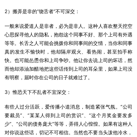
2）搬弄是非的“饶舌者”不可深交：
一般来说爱道人是非者，必为是非人。这种人喜欢整天挖空
心思探寻他人的隐私，抱怨这个同事不好、那个上司有外遇
等等。长舌之人可能会挑拨你和同事间的交情，当你和同事
真的发生不愉快时，他却隔岸观火、看热闹，甚至拍手称
快。也可能怂恿你和上司争吵。他让你去说上司的坏话，然
而他却添油加醋地把这些话传到上司的耳朵里，如果上司没
有明察，届时你在公司的日子就难过了。
3）惟恐天下不乱者不宜深交：
有些人过分活跃，爱传播小道消息，制造紧张气氛。“公司
要裁员”、“某某人得到上司的赏识”、“这个月奖金要发多
少”、“公司的债务庞大”等等，弄得人心惶惶。如果有这种人
对你说这些话，切记不可相信。当然也不要当头泼他冷水，