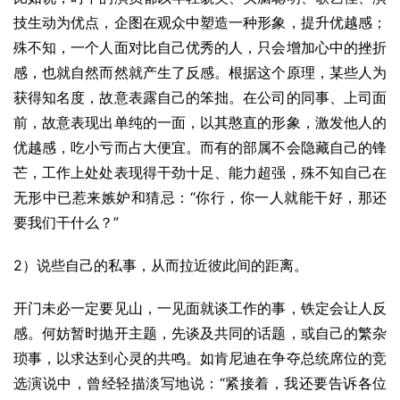
技生动为优点，企图在观众中塑造一种形象，提升优越感；
殊不知，一个人面对比自己优秀的人，只会增加心中的挫折
感，也就自然而然就产生了反感。根据这个原理，某些人为
获得知名度，故意表露自己的笨拙。在公司的同事、上司面
前，故意表现出单纯的一面，以其憨直的形象，激发他人的
优越感，吃小亏而占大便宜。而有的部属不会隐藏自己的锋
芒，工作上处处表现得干劲十足、能力超强，殊不知自己在
无形中已惹来嫉妒和猜忌：“你行，你一人就能干好，那还
要我们干什么？”
2）说些自己的私事，从而拉近彼此间的距离。
开门未必一定要见山，一见面就谈工作的事，铁定会让人反
感。何妨暂时抛开主题，先谈及共同的话题，或自己的繁杂
琐事，以求达到心灵的共鸣。如肯尼迪在争夺总统席位的竞
选演说中，曾经轻描淡写地说：“紧接着，我还要告诉各位