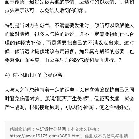
面带微笑，最好别做其他的事情，应适时的以表情、手势如
点头表示认可，以免给人敷衍的印象。
特别是当对方有怨气、不满需要发泄时，倾听可以缓解他人
的敌对情绪。很多人气愤的诉说，并不一定需要得到什么合
理的解释或补偿，而是需要把自己的不满发泄出来。这时
候，倾听远比提供建议有用得多。如果真有解释的必要，也
要避免正面冲突，而应在对方的怒气缓和后再进行。?
4）缩小彼此间的心灵距离。
人与人之间总维持着一定的距离，以建立藩篱保护自己又同
时避免伤害对方。虽说“距离产生美感”，但距离太远，就会
产生隔阂。根据接近原则，可以缩小距离，使之恰到好处。
感谢您访问：
生涯设计公益网
！本文永久链接：
https://www.16175.com/3880.html
。侵删或不良信息举报请