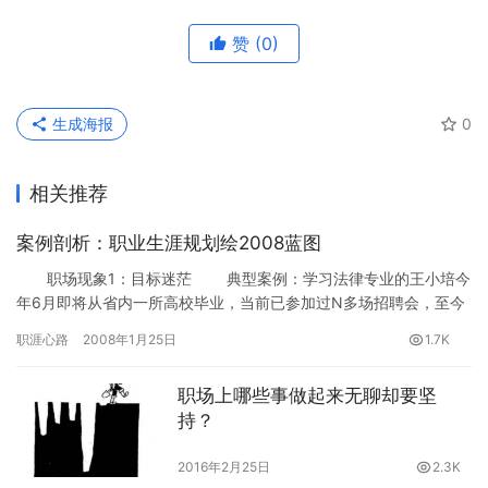
赞
(0)
生成海报
0
相关推荐
案例剖析：职业生涯规划绘2008蓝图
职场现象1：目标迷茫 典型案例：学习法律专业的王小培今
年6月即将从省内一所高校毕业，当前已参加过N多场招聘会，至今
工作没有着落，对此小培心中甚是上火。“能当一名律师是我一直…
职涯心路
2008年1月25日
1.7K
职场上哪些事做起来无聊却要坚
持？
2016年2月25日
2.3K