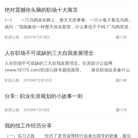
绝对震撼你头脑的职场十大寓言
(一) 一只乌鸦坐在树上，整天无所事事。一只小兔子看见乌鸦，
就问：“我能象你一样整天坐在那里，什么事也不干吗？”乌鸦答道：
“当然啦，为什么不呢？”于是，兔子便坐在树下，开始休息。…
职涯心路
2007年7月18日
1.5K
人在职场不可或缺的三大自我发展理念
人在职场不可或缺的三大自我发展理念。生涯设计公益网
(www.16175.com)职涯心路专题组推荐。 身在职场应具备什么
样的职业意…
职涯心路
2006年12月10日
1.8K
分享:: 职业生涯规划的小故事一则
职涯心路
2008年1月16日
1.7K
我的找工作经历分享
（一）实习之路 经历了是否读博转行或者出国等的犹豫，最后