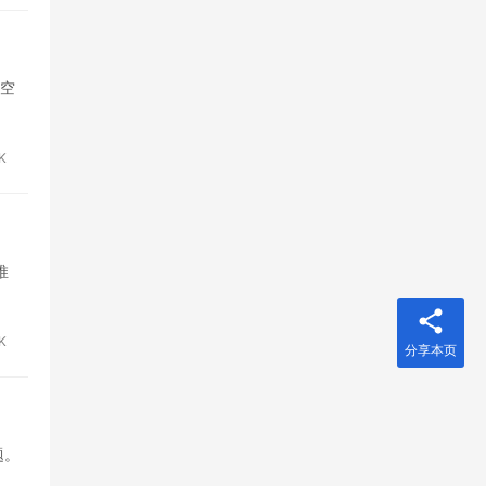
着空
K
推
8K
分享本页
题。