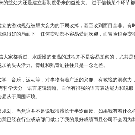
来的益处大还是建立新制度带来的益处大。 过于信赖某个环节
建立的游戏规范被胆大妄为的下属改掉，甚至改到面目全非。有
貌似很好的局面下，任何变动都不容易受到欢迎，而冒险也会变
相信大家都听过。水缓慢的变温的过程并不是容易觉察的，尤其是
越加的失去活力。青蛙和熟青蛙往往只是一念之差。 
文学，音乐，运动等，对事物有着广泛的兴趣。有敏锐的洞察力
 有哲学天分，语言逻辑清晰。自信有很强的语言表达能力和说服
屈从于周围环境。 
出规划。当然这并不是说我很擅长于半途而废。如果我有着什么
为我已经在行业或该部门做出了我的最好成绩而且公司不会因为