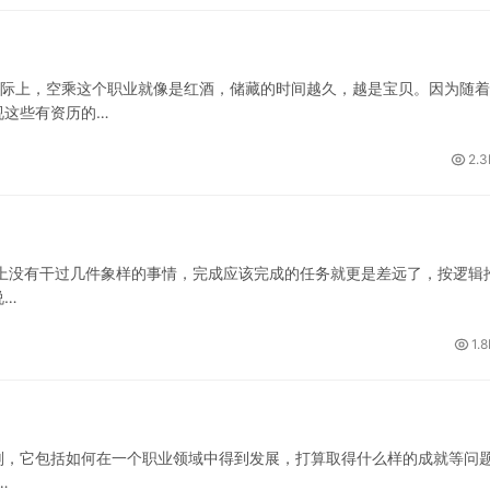
实际上，空乘这个职业就像是红酒，储藏的时间越久，越是宝贝。因为随
视这些有资历的…
2.3
上没有干过几件象样的事情，完成应该完成的任务就更是差远了，按逻辑
说…
1.
划，它包括如何在一个职业领域中得到发展，打算取得什么样的成就等问
…