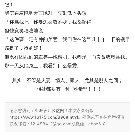
包！
我实在羞愧地无言以对，立刻低下头想：
「你骂我吧！你要怎么数落我，我都配得。」
但他竟笑嘻嘻地说：
「这件事一定有神的美意，我们住在这里几十年，旧的锁早
该换了，换的好！」
他没有因我们的差异—他精明、我糊涂，而责备或嘲笑我。
那一天从他身上，我看到什么是爱。
其实，不管是夫妻、情人、家人，尤其是朋友之间；
“相处都要有一种 “雅量””！！！
感谢您访问：
生涯设计公益网
！本文永久链接：
https://www.16175.com/3968.html
。侵删或不良信息举报请
联系邮箱：121488412@qq.com或微信：aban618。