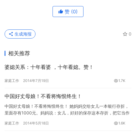
赞
(0)
生成海报
0
相关推荐
婆媳关系：十年看婆 ，十年看媳。赞！
家庭工作
2014年7月19日
1.7K
中国好丈母娘！不看将悔恨终生！
中国好丈母娘！不看将悔恨终生！ 她妈妈交给女儿一本银行存折，
里面存有1000元。妈妈说：女儿，好好的保存这本存折，把它当作
你结婚的记事本。当你和老公遇到一些开心的事情时，就往里面存…
家庭工作
2014年5月18日
1.6K