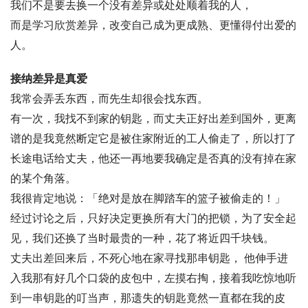
我们不是要去换一个没有差异或处处顺着我的人，
而是学习欣赏差异，改变自己成为更成熟、更懂得付出爱的
人。
接纳差异是真爱
我常会弄丢东西，而先生却很会找东西。
有一次，我找不到家的钥匙，而丈夫正好出差到国外，更离
谱的是我竟然断定它是被住家附近的工人偷走了，所以打了
长途电话给丈夫，他还一再地要我确定是否真的没有掉在家
的某个角落。
我很肯定地说：「绝对是放在脚踏车的篮子被偷走的！」
经过讨论之后，只好决定更换所有大门的把锁，为了安全起
见，我们还换了当时最贵的一种，花了将近四千块钱。
丈夫出差回来后，不死心地在家寻找那串钥匙， 他伸手进
入我那有好几个口袋的皮包中，左摸右掏，接着我吃惊地听
到一串钥匙的叮当声，那遗失的钥匙竟然一直都在我的皮