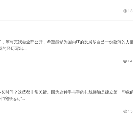
1.
，等写完我会全部公开，希望能够为国内IT的发展尽自己一份微薄的力
我的经历写出…
1.4
多长时间？这些都非常关键。因为这种手与手的礼貌接触是建立第一印象
“腕部运动”…
1.