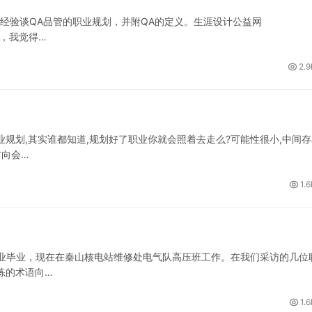
历经验谈QA品管的职业规划，并附QA的定义。生涯设计公益网
薪资，我觉得…
2.9
规划,其实谁都知道,规划好了职业你就会照着去走么?可能性很小,中间存
方向会…
1.
业毕业，现在在秦山核电站维修处电气队高压班工作。在我们采访的几位
练的术语向…
1.