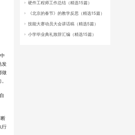
硬件工程师工作总结（精选15篇）
《北京的春节》的教学反思（精选15篇）
技能大赛动员大会讲话稿（精选5篇）
小学毕业典礼致辞汇编（精选15篇）
想中
估发
都做
了，却发现自己还是没有工作目标，那就把你的理想先放一边，先找个工作岗位实践，在实践中去发现和调整方向。 
自
不断
执行