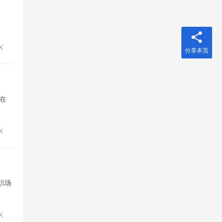
K
分享本页
在
6K
职场
6K