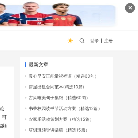
✕
登录
注册
最新文章
暖心早安正能量祝福语（精选60句）
房屋出租合同范本(精选10篇)
古风唯美句子集锦（精选60句）
论
书香校园读书节活动方案（精选12篇）
。可
农家乐活动策划方案（精选15篇）
偏颇
培训班领导讲话稿（精选15篇）