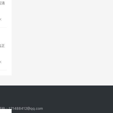
历清
K
真正
6K
：121488412@qq.com