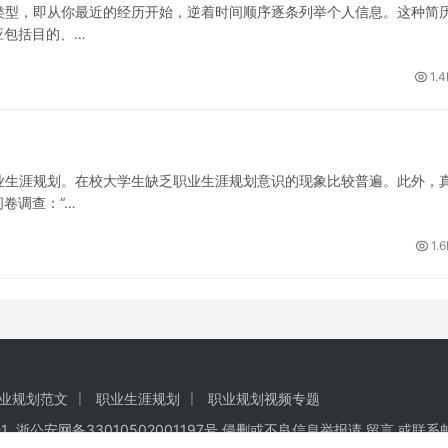
即从你最近的经历开始，逆着时间顺序逐条列举个人信息。这种简
应包括目的、…
1.4
生涯规划。在校大学生缺乏职业生涯规划意识的现象比较普遍。此外，
卷调查：“…
1.
业规划范文
职业生涯规划
职业规划视频专题
1
浙公安网备33010502001197号 侵删或不良信息举报请
留言
或联系邮箱