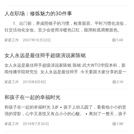
人在职场：修炼魅力的30件事
1、出门前，养成照镜子的习惯，检查面容。平时习惯化淡妆，
社交活动化全妆。至少会使用冷暖色口红，能用粉底调整面色。
2、每日洗澡，每天更换内衣，社交场合每日更换外衣。无体
家庭工作
2007年10月22日
1.4K
臭、…
女人永远是最佳辩手超级演说家陈铭
女人永远是最佳辩手超级演说家陈铭 陈铭 武大WTO学院本科，新
闻传播学院研究生 女人永远是最佳辩手 今天要跟大家分享的是一
个关于女人和辩论的故事。名字叫做女…
家庭工作
2015年6月9日
2.1K
和孩子在一起的幸福时光
和孩子在一起的幸福时光 3岁 • 孩子上幼儿园了，看着他小小的坚
强的背影，心中又喜悦又有点小小的心酸。 • 离别了一整天，孩子
看到你高兴地奔跑过来，扑在你的…
家庭工作
2014年7月30日
1.9K