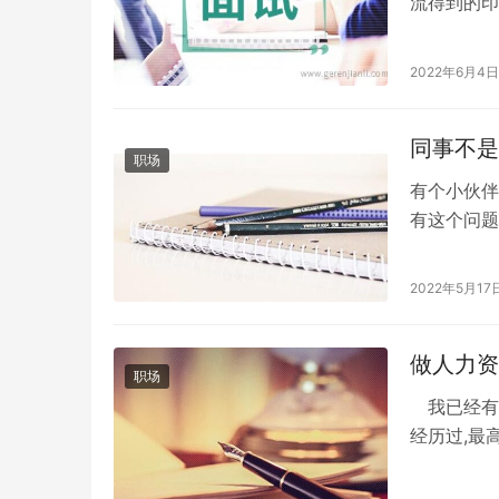
流得到的印
与她的言语
2022年6月4日
同事不是
职场
有个小伙伴
有这个问题
懂职场的规
2022年5月17
做人力资
职场
我已经有七
经历过,最
展,个人永