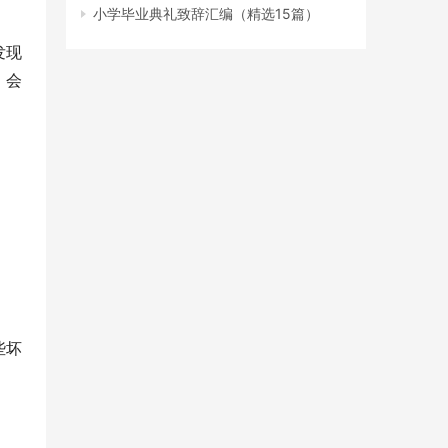
小学毕业典礼致辞汇编（精选15篇）
发现
，会
些坏