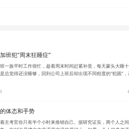
加班犯“周末狂睡症”
一族平时工作很忙，趁着周末时间赶紧补觉，每天蒙头大睡十
是总觉得还没睡够，回到公司上班后却出现不同程度的“犯困”，
的不良反应。对此，第三军医大学西…
日
的体态和手势
着主考官你只有半个小时来推销自己。据研究证实，两个人之间