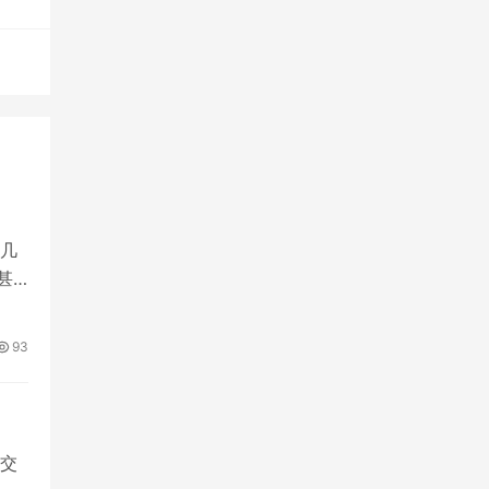
几
甚
93
交