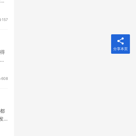
语言
157
分享本页
得
不
608
处都
发