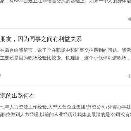
象，有65%是建立在非语言交流的基础上。如果一个人的身体
相矛盾，人们宁愿相信他们所看到的…
朋友，因为同事之间有利益关系
在后台给我留言，说了个在职场中和同事交往遇到的问题。我觉
主要还是因为职场经验比较少。也难怪，这个小伙伴刚进职场，
则，所以难免遇到一些困扰。 我想起…
日
源的出路何在
年人力资源工作经验,大型民营企业集团/外资公司/外资办事
高职位做到人力经理,以前的从业经历让我体会最深的是:公司没有
远不会有更大的发展,但我又…