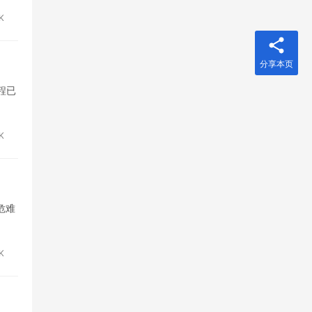
7K
分享本页
程已
1K
危难
7K