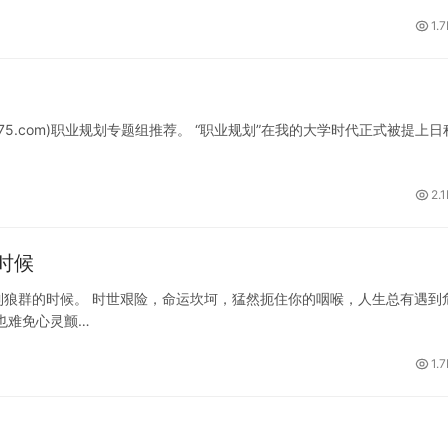
1.
75.com)职业规划专题组推荐。 “职业规划”在我的大学时代正式被提上日
2.
时候
狼群的时候。 时世艰险，命运坎坷，猛然扼住你的咽喉，人生总有遇到
也难免心灵颤…
1.