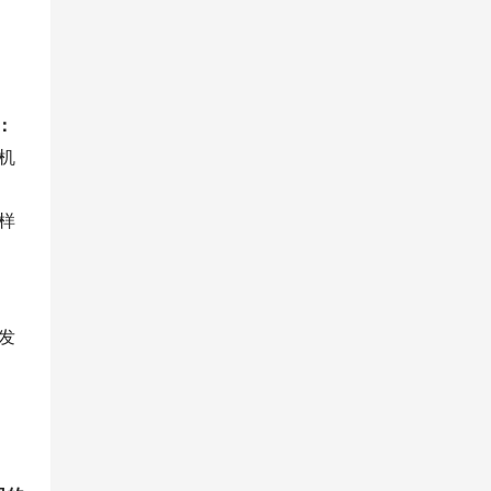
：
机
样
发