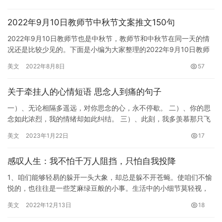
地的…
2022年9月10日教师节中秋节文案推文150句
2022年9月10日教师节也是中秋节，教师节和中秋节在同一天的情
况还是比较少见的。下面是小编为大家整理的2022年9月10日教师
节中秋节文案推文150句，仅供参考，喜欢可以收藏与分…
美文
2022年8月8日
57
关于牵挂人的心情短语 思念人到痛的句子
一）、无论相隔多遥远，对你思念的心，永不停歇。 二）、你的思
念如此浓烈，我的情绪却如此纠结。 三）、此刻，我多羡慕那只飞
在云端的雄鹰；如果我是那只展翅高飞的雄鹰，不就可以看清你的
美文
2023年1月22日
17
容…
感叹人生：我不怕千万人阻挡，只怕自我投降
1、咱们能够轻易的躲开一头大象，却总是躲不开苍蝇。使咱们不愉
悦的，也往往是一些芝麻绿豆般的小事。生活中的小细节莫轻视，
多用点心把愉悦掌握！ 2、世界没有杯具和喜剧之分，如果你能从
美文
2022年12月13日
18
杯…