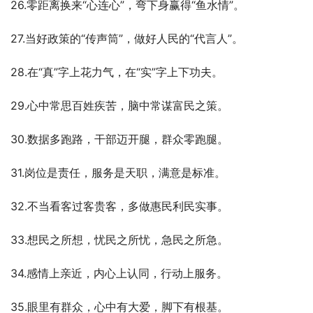
26.零距离换来“心连心”，弯下身赢得“鱼水情”。
27.当好政策的“传声筒”，做好人民的“代言人”。
28.在“真”字上花力气，在“实”字上下功夫。
29.心中常思百姓疾苦，脑中常谋富民之策。
30.数据多跑路，干部迈开腿，群众零跑腿。
31.岗位是责任，服务是天职，满意是标准。
32.不当看客过客贵客，多做惠民利民实事。
33.想民之所想，忧民之所忧，急民之所急。
34.感情上亲近，内心上认同，行动上服务。
35.眼里有群众，心中有大爱，脚下有根基。