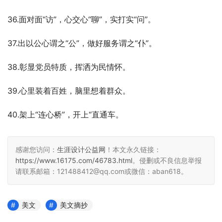
36.面对面“访”，心交心“聊”，实打实“问”。
37.出以公心谓之“公”，做好服务谓之“仆”。
38.彰显党员特质，挥洒为民情怀。
39.心里装着百姓，脑里想着群众。
40.架上“连心桥”，开上“直通车。
感谢您访问：
生涯设计公益网
！本文永久链接：
https://www.16175.com/46783.html
。侵删或不良信息举报
请联系邮箱：121488412@qq.com或微信：aban618。
美文
美文摘抄