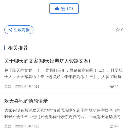
赞
(0)
生成海报
0
相关推荐
关于聊天的文案(聊天经典坑人套路文案)
关于聊天的文案 一）、光棍打三年，母猪都赛貂蝉！ 二）、只要胆
子大，天天寒暑假！专业选得好，年年赛高考！ 三）、人多了瞎捣
蛋，鸡多了不下蛋！ 四）、做一天的好人并不难，难的是做一辈…
美文
2023年1月15日
17
欢天喜地的情感语录
大家有没有写过欢天喜地的情感语录呢？真正的朋友在你损他们的
时候不会生气，他们只会笑着回敬你更损的话。下面是小编整理的
欢天喜地的情感语录，欢迎大家进行浏览，希望能够喜欢。 欢天喜
美文
2022年8月14日
64