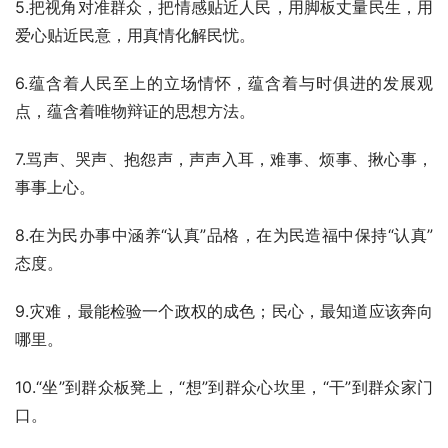
5.把视角对准群众，把情感贴近人民，用脚板丈量民生，用
爱心贴近民意，用真情化解民忧。
6.蕴含着人民至上的立场情怀，蕴含着与时俱进的发展观
点，蕴含着唯物辩证的思想方法。
7.骂声、哭声、抱怨声，声声入耳，难事、烦事、揪心事，
事事上心。
8.在为民办事中涵养“认真”品格，在为民造福中保持“认真”
态度。
9.灾难，最能检验一个政权的成色；民心，最知道应该奔向
哪里。
10.“坐”到群众板凳上，“想”到群众心坎里，“干”到群众家门
口。