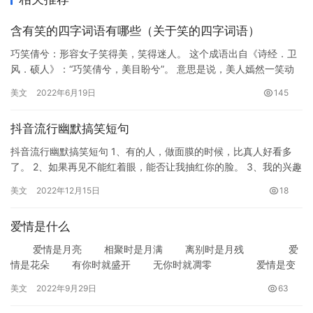
含有笑的四字词语有哪些（关于笑的四字词语）
巧笑倩兮：形容女子笑得美，笑得迷人。 这个成语出自《诗经．卫
风．硕人》：“巧笑倩兮，美目盼兮”。 意思是说，美人嫣然一笑动
人心，美人秋波一转摄人魂。 美人这展颜一笑，如春日花开，双…
美文
2022年6月19日
145
抖音流行幽默搞笑短句
抖音流行幽默搞笑短句 1、有的人，做面膜的时候，比真人好看多
了。 2、如果再见不能红着眼，能否让我抽红你的脸。 3、我的兴趣
喜好可分为静态和动态两种，静态就是睡觉，动态就是翻身。 …
美文
2022年12月15日
18
爱情是什么
爱情是月亮 相聚时是月满 离别时是月残 爱
情是花朵 有你时就盛开 无你时就凋零 爱情是变
脸师 融洽时情意绵绵 吵架时牙关痒痒 …
美文
2022年9月29日
63