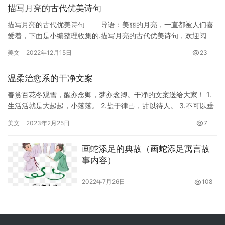
描写月亮的古代优美诗句
描写月亮的古代优美诗句 导语：美丽的月亮，一直都被人们喜
爱着，下面是小编整理收集的.描写月亮的古代优美诗句，欢迎阅
读！ 1、俱怀逸兴壮思飞，欲上青天览明月。 2、东船西…
美文
2022年12月15日
23
温柔治愈系的干净文案
春赏百花冬观雪，醒亦念卿，梦亦念卿。干净的文案送给大家！ 1.
生活活就是大起起，小落落。 2.盐于律己，甜以待人。 3.不可以垂
头丧气哦，会显矮。 4.总是岁月漫长，然而值得期待。…
美文
2023年2月25日
7
画蛇添足的典故（画蛇添足寓言故
事内容）
2022年7月26日
108