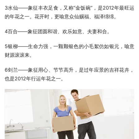
3水仙——象征丰衣足食，又称“金饭碗”，是2012年最旺运
的年花之一。花开时，更喻意众仙赐福、福泽绵绵。
4百合——象征团圆和谐、欢乐如意、夫妻和合。
5银柳——生命力强，一颗颗银色的小毛絮仿如银元，喻意
财源滚滚来。
6剑兰——象征用心、节节高升，是过年应景的吉祥花卉，
也是2012年行运年花之一。